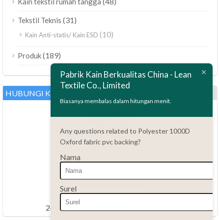
(48)
Kain tekstil rumah tangga
(31)
Tekstil Teknis
(10)
Kain Anti-statis/ Kain ESD
ไทย
(189)
Produk
Bahasa Melayu
Pabrik Kain Berkualitas China - Lean
Textile Co., Limited
Polski
HUBUNGI KAMI
العربية
Biasanya membalas dalam hitungan menit.
Tiếng Việt
Any questions related to Polyester 1000D
Türkçe
Oxford fabric pvc backing?
Русский
Nama
Português do Brasil
Ada pertanyaan?
Español
86.15051486055
Surel
haiming@leantex.com
Italiano
24 jam setiap hari, 7 hari setiap minggu
Français