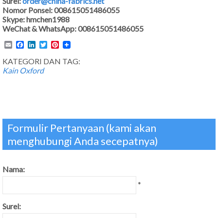
Surel:
order@china-fabrics.net
Nomor Ponsel: 008615051486055
Skype: hmchen1988
WeChat & WhatsApp: 008615051486055
Email
Facebook
LinkedIn
Twitter
Pinterest
KATEGORI DAN TAG:
Kain Oxford
Formulir Pertanyaan (kami akan
menghubungi Anda secepatnya)
Nama:
*
Surel: