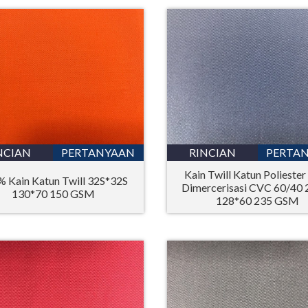
NCIAN
PERTANYAAN
RINCIAN
PERTA
Kain Twill Katun Poliester
 Kain Katun Twill 32S*32S
Dimercerisasi CVC 60/40 
130*70 150 GSM
128*60 235 GSM