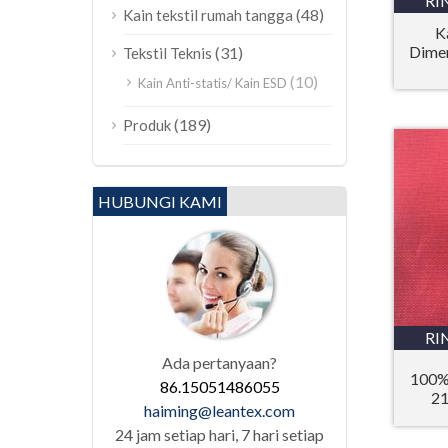
RI
(48)
Kain tekstil rumah tangga
K
Dimer
(31)
Tekstil Teknis
(10)
Kain Anti-statis/ Kain ESD
(189)
Produk
HUBUNGI KAMI
RI
Ada pertanyaan?
100% 
86.15051486055
21
haiming@leantex.com
24 jam setiap hari, 7 hari setiap