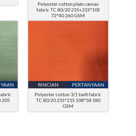
Polyester cotton plain canvas
fabric TC 80/20 21S+21S*10S
72*40 260 GSM
NYAAN
RINCIAN
PERTANYAAN
fabric
Polyester cotton 3/1 twill fabric
4 205
TC 80/20 21S*21S 108*58 180
GSM