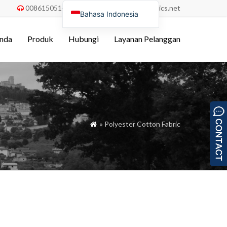
008615051486055
order@china-fabrics.net


Bahasa Indonesia
English
nda
Produk
Hubungi
Layanan Pelanggan
Nederlands
Deutsch
Français
Italiano
Español
» Polyester Cotton Fabric

Português do Brasil
Русский
Türkçe
Tiếng Việt
العربية
Polski