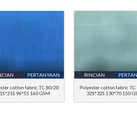
NCIAN
PERTANYAAN
RINCIAN
PERTA
ster cotton fabric TC 80/20
Polyester cotton fabric TC
1S*21S 96*55 160 GSM
32S*32S 130*70 150 