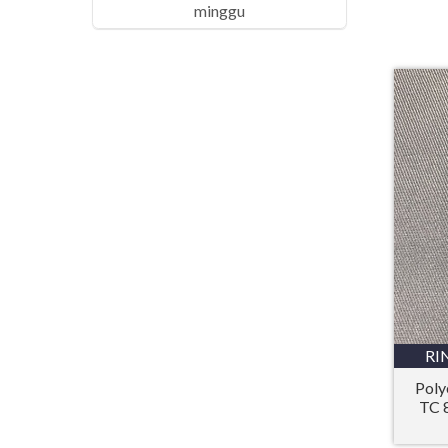
minggu
RI
Poly
TC 