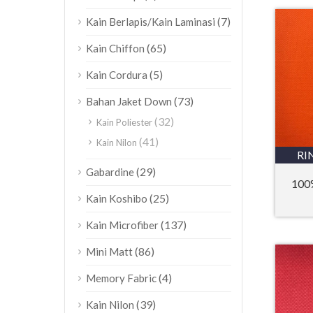
(7)
Kain Berlapis/Kain Laminasi
(65)
Kain Chiffon
(5)
Kain Cordura
(73)
Bahan Jaket Down
(32)
Kain Poliester
(41)
Kain Nilon
RI
(29)
Gabardine
100%
(25)
Kain Koshibo
(137)
Kain Microfiber
(86)
Mini Matt
(4)
Memory Fabric
(39)
Kain Nilon