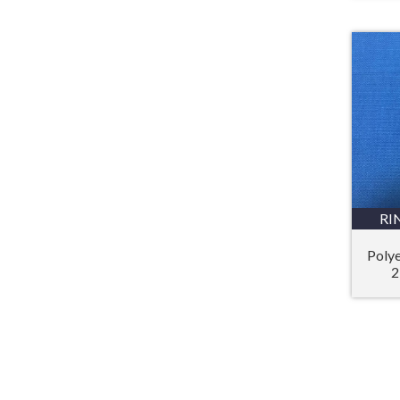
RI
Polye
2