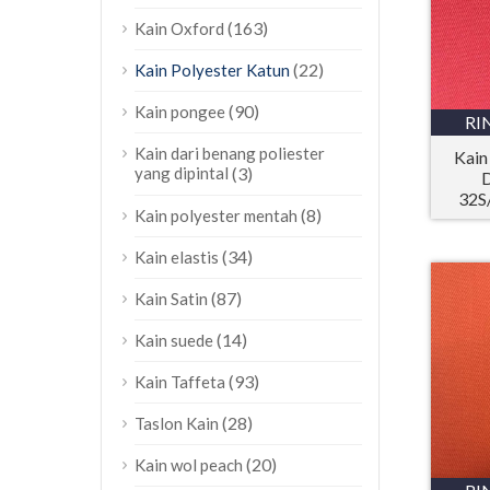
(163)
Kain Oxford
(22)
Kain Polyester Katun
(90)
Kain pongee
RI
Kain dari benang poliester
Kain
yang dipintal
(3)
D
32S
(8)
Kain polyester mentah
(34)
Kain elastis
(87)
Kain Satin
(14)
Kain suede
(93)
Kain Taffeta
(28)
Taslon Kain
(20)
Kain wol peach