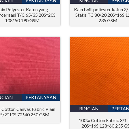
NCIAN
PERTANYAAN
RINCIAN
PERTA
ain Polyester Katun yang
Kain twill poliester katun 3/
cerisasi T/C 65/35 20S*20S
Statis TC 80/20 20S*16S 
108*50 190 GSM
235 GSM
NCIAN
PERTANYAAN
RINCIAN
PERTA
Cotton Canvas Fabric Plain
S/2*10S 72*40 250 GSM
100% Cotton Fabric 3/1 T
20S*16S 128*60 235 