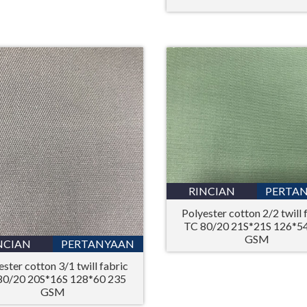
RINCIAN
PERTA
Polyester cotton 2/2 twill 
TC 80/20 21S*21S 126*5
GSM
NCIAN
PERTANYAAN
ester cotton 3/1 twill fabric
80/20 20S*16S 128*60 235
GSM