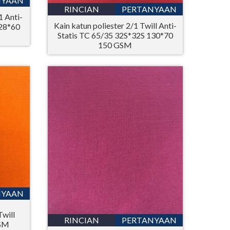
NYAAN
RINCIAN
PERTANYAAN
1 Anti-
Kain katun poliester 2/1 Twill Anti-
128*60
Statis TC 65/35 32S*32S 130*70
150 GSM
NYAAN
will
RINCIAN
PERTANYAAN
GSM