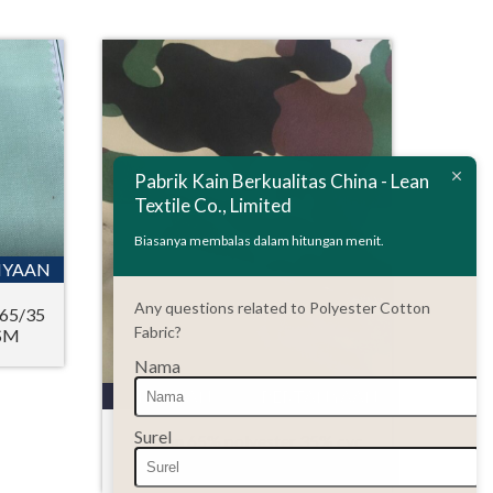
Pabrik Kain Berkualitas China - Lean
Textile Co., Limited
Biasanya membalas dalam hitungan menit.
NYAAN
Any questions related to Polyester Cotton
 65/35
Fabric?
GSM
Nama
RINCIAN
PERTANYAAN
Surel
Cotton 65% polyester 35% cvc
camouflage printed fabric