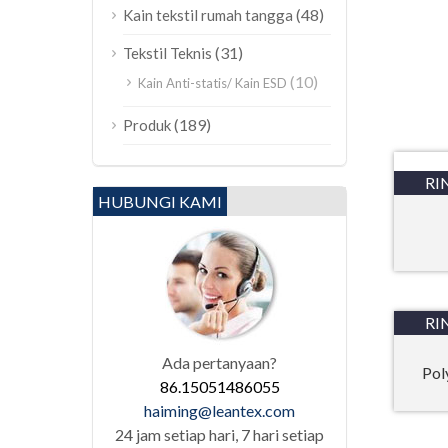
(48)
Kain tekstil rumah tangga
(31)
Tekstil Teknis
(10)
Kain Anti-statis/ Kain ESD
(189)
Produk
RI
HUBUNGI KAMI
RI
Ada pertanyaan?
Pol
86.15051486055
haiming@leantex.com
24 jam setiap hari, 7 hari setiap