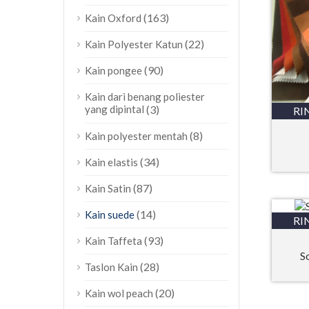
(163)
Kain Oxford
(22)
Kain Polyester Katun
(90)
Kain pongee
Kain dari benang poliester
yang dipintal
(3)
RI
(8)
Kain polyester mentah
(34)
Kain elastis
(87)
Kain Satin
(14)
Kain suede
RI
(93)
Kain Taffeta
S
(28)
Taslon Kain
(20)
Kain wol peach