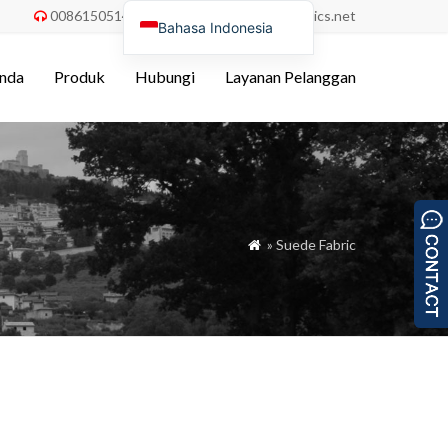
008615051486055
order@china-fabrics.net


Bahasa Indonesia
English
nda
Produk
Hubungi
Layanan Pelanggan
Nederlands
Deutsch
Français
Italiano
Español
» Suede Fabric

Português do Brasil
Русский
Türkçe
Tiếng Việt
العربية
Polski