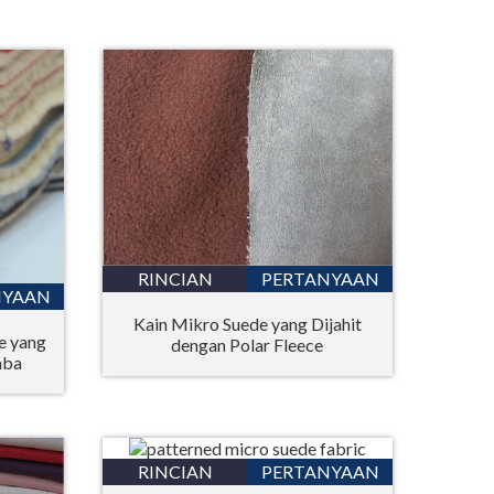
Bahasa Melayu
ไทย
RINCIAN
PERTANYAAN
NYAAN
Kain Mikro Suede yang Dijahit
e yang
dengan Polar Fleece
mba
RINCIAN
PERTANYAAN