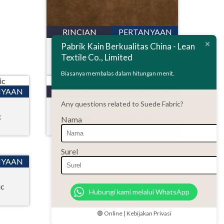
RINCIAN
PERTANYAAN
Pabrik Kain Berkualitas China - Lean
Textile Co., Limited
Kain suede elastis
Biasanya membalas dalam hitungan menit.
NYAAN
RINCIAN
PERTANYAAN
Any questions related to Suede Fabric?
c
Brushed Micro suede fabric
Nama
Surel
NYAAN
ic
Hubungi kami melalui WhatsApp
🟢 Online | Kebijakan Privasi