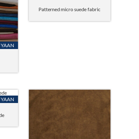
Patterned micro suede fabric
NYAAN
NYAAN
ede