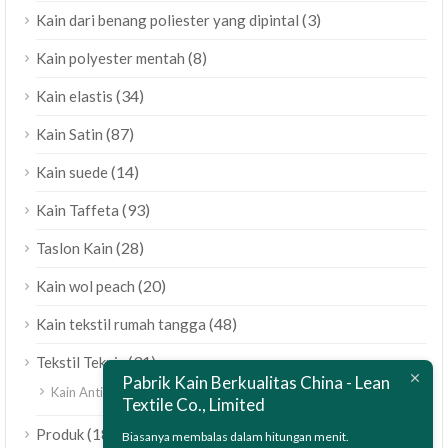
(3)
Kain dari benang poliester yang dipintal
(8)
Kain polyester mentah
(34)
Kain elastis
(87)
Kain Satin
(14)
Kain suede
(93)
Kain Taffeta
(28)
Taslon Kain
(20)
Kain wol peach
ไทย
(48)
Kain tekstil rumah tangga
Bahasa Melayu
(31)
Tekstil Teknis
Pabrik Kain Berkualitas China - Lean
Polski
(10)
Kain Anti-statis/ Kain ESD
Textile Co., Limited
العربية
(189)
Produk
Biasanya membalas dalam hitungan menit.