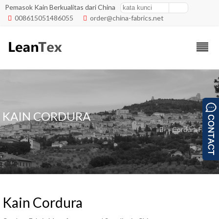
Pemasok Kain Berkualitas dari China
008615051486055
order@china-fabrics.net


KAIN CORDURA
» Cordura Fabric

Kain Cordura