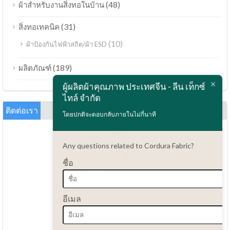
(48)
ผ้าสำหรับงานสิ่งทอในบ้าน
(31)
สิ่งทอเทคนิค
(10)
ผ้าป้องกันไฟฟ้าสถิต/ผ้า ESD
Bahasa Melayu
(189)
ผลิตภัณฑ์
Polski
ผู้ผลิตผ้าคุณภาพ ประเทศจีน - ลีน เท็กซ์
Bahasa Indonesia
ไทล์ จำกัด
العربية
ติดต่อเรา
โดยปกติจะตอบกลับภายในไม่กี่นาที
Tiếng Việt
Türkçe
Any questions related to Cordura Fabric?
Русский
ชื่อ
Português do Brasil
Español
มีคำถามไหม?
อีเมล
86.15051486055
Italiano
haiming@leantex.com
Français