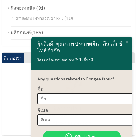
(31)
สิ่งทอเทคนิค
(10)
ผ้าป้องกันไฟฟ้าสถิต/ผ้า ESD
Bahasa Melayu
(189)
ผลิตภัณฑ์
Polski
ผู้ผลิตผ้าคุณภาพ ประเทศจีน - ลีน เท็กซ์
Bahasa Indonesia
ไทล์ จำกัด
العربية
ติดต่อเรา
โดยปกติจะตอบกลับภายในไม่กี่นาที
Tiếng Việt
Türkçe
Any questions related to Pongee fabric?
Русский
ชื่อ
Português do Brasil
Español
มีคำถามไหม?
อีเมล
86.15051486055
Italiano
haiming@leantex.com
Français
24 ชั่วโมงทุกวัน 7 วันต่อสัปดาห์
WhatsApp