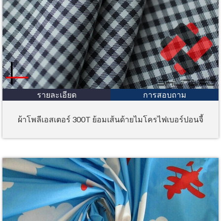
รายละเอียด
การสอบถาม
ผ้าโพลีเอสเตอร์ 300T ย้อมเส้นด้ายไมโครไฟเบอร์ปอนจี้