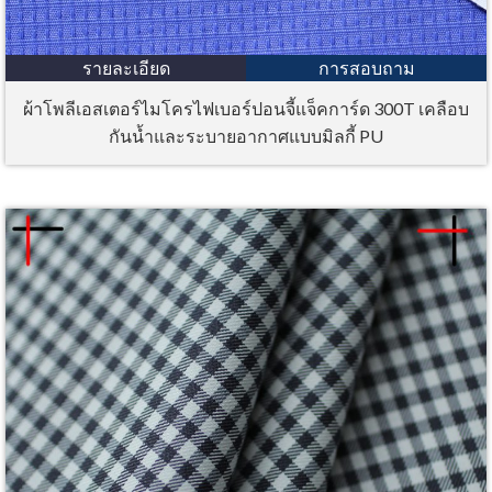
รายละเอียด
การสอบถาม
ผ้าโพลีเอสเตอร์ไมโครไฟเบอร์ปอนจี้แจ็คการ์ด 300T เคลือบ
กันน้ำและระบายอากาศแบบมิลกี้ PU