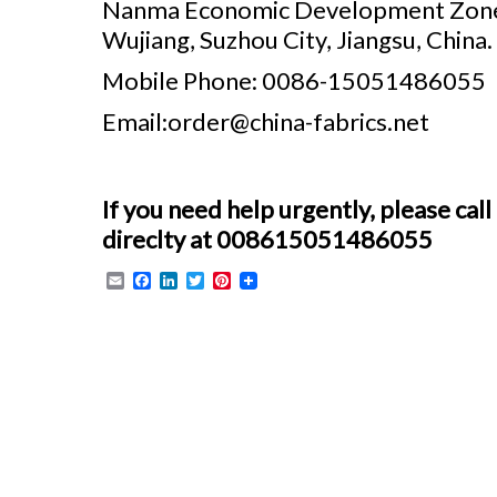
Nanma Economic Development Zone
Wujiang, Suzhou City, Jiangsu, Chin
Mobile Phone: 0086-15051486055
Email:
order@china-fabrics.net
If you need help urgently, please ca
direclty at 008615051486055
Email
Facebook
LinkedIn
Twitter
Pinterest