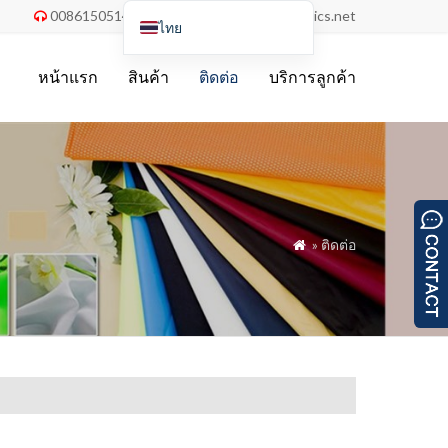
008615051486055
order@china-fabrics.net


ไทย
English
หน้าแรก
สินค้า
ติดต่อ
บริการลูกค้า
Nederlands
Deutsch
Français
Italiano
Español
» ติดต่อ

Português do Brasil
Русский
Türkçe
Tiếng Việt
العربية
Bahasa Indonesia