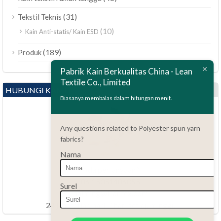
(31)
Tekstil Teknis
(10)
Kain Anti-statis/ Kain ESD
ไทย
(189)
Produk
Bahasa Melayu
Pabrik Kain Berkualitas China - Lean
Textile Co., Limited
Polski
HUBUNGI KAMI
العربية
Biasanya membalas dalam hitungan menit.
Tiếng Việt
Any questions related to Polyester spun yarn
Türkçe
fabrics?
Русский
Nama
Português do Brasil
Ada pertanyaan?
Español
86.15051486055
Surel
haiming@leantex.com
Italiano
24 jam setiap hari, 7 hari setiap minggu
Français