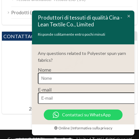
ไทย
(189)
Prodotti
Bahasa Melayu
Produttori di tessuti di qualità Cina -
Lean Textile Co., Limited
Polski
Bahasa Indonesia
Risponde solitamente entro pochi minuti
CONTATTACI
العربية
Any questions related to Polyester spun yarn
Tiếng Việt
fabrics?
Türkçe
Nome
Русский
Português do Brasil
Domande?
E-mail
86.15051486055
Español
haiming@leantex.com
Français
24 ore al giorno, 7 giorni alla settimana
Contattaci su WhatsApp
Deutsch
Nederlands
🟢 Online | Informativa sulla privacy
English