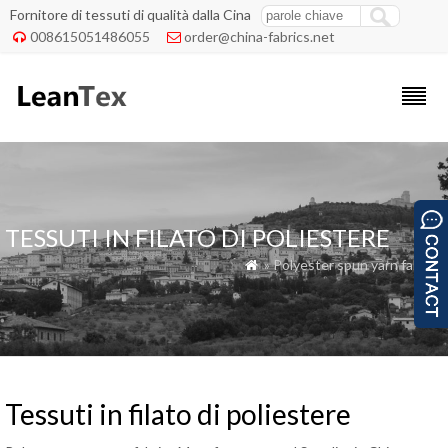
Fornitore di tessuti di qualità dalla Cina
008615051486055
order@china-fabrics.net


TESSUTI IN FILATO DI POLIESTERE
» Polyester spun yarn fabrics

Tessuti in filato di poliestere