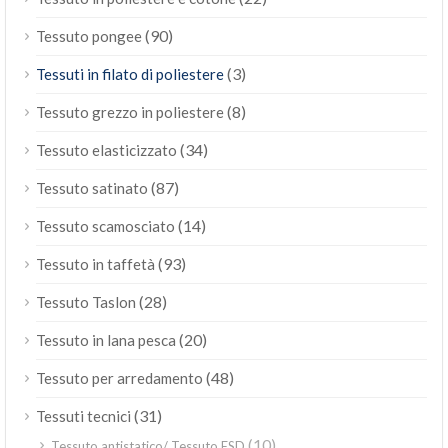
(90)
Tessuto pongee
(3)
Tessuti in filato di poliestere
(8)
Tessuto grezzo in poliestere
(34)
Tessuto elasticizzato
(87)
Tessuto satinato
(14)
Tessuto scamosciato
(93)
Tessuto in taffetà
(28)
Tessuto Taslon
(20)
Tessuto in lana pesca
(48)
Tessuto per arredamento
(31)
Tessuti tecnici
(10)
Tessuto antistatico/ Tessuto ESD