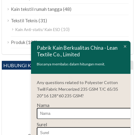
(48)
Kain tekstil rumah tangga
(31)
Tekstil Teknis
(10)
Kain Anti-statis/ Kain ESD
ไทย
(189)
Produk
Pabrik Kain Berkualitas China - Lean
Bahasa Melayu
Textile Co., Limited
Polski
Biasanya membalas dalam hitungan menit.
HUBUNGI KAMI
العربية
Tiếng Việt
Any questions related to Polyester Cotton
Twill Fabric Mercerized 235 GSM T/C 65/35
Türkçe
20*16 128*60 235 GSM?
Русский
Nama
Português do Brasil
Ada pertanyaan?
Español
86.15051486055
Surel
haiming@leantex.com
Italiano