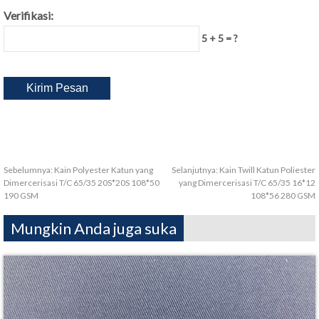
Verifikasi:
5 + 5 = ?
Sebelumnya:
Kain Polyester Katun yang
Selanjutnya:
Kain Twill Katun Poliester
Dimercerisasi T/C 65/35 20S*20S 108*50
yang Dimercerisasi T/C 65/35 16*12
190 GSM
108*56 280 GSM
Mungkin Anda juga suka