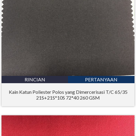
RINCIAN
PERTANYAAN
Kain Katun Poliester Polos yang Dimercerisasi T/C 65/35
21S+21S*10S 72*40 260 GSM