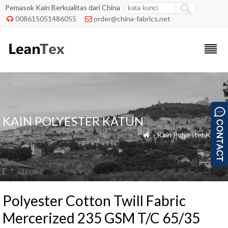
Pemasok Kain Berkualitas dari China
008615051486055
order@china-fabrics.net


KAIN POLYESTER KATUN
»
Kain Polyester Katun

Polyester Cotton Twill Fabric
Mercerized 235 GSM T/C 65/35