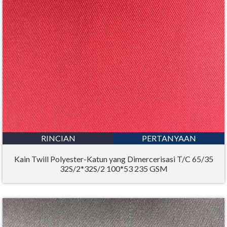
RINCIAN
PERTANYAAN
Kain Twill Polyester-Katun yang Dimercerisasi T/C 65/35
32S/2*32S/2 100*53 235 GSM