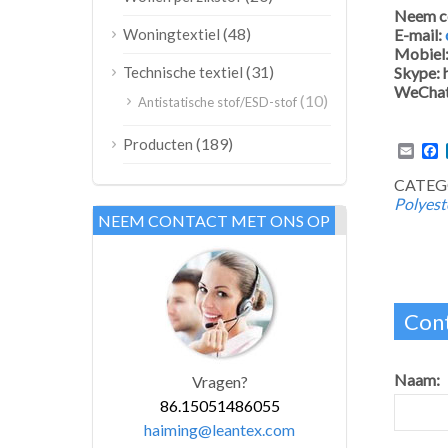
Neem c
(48)
Woningtextiel
E-mail:
Mobiel
(31)
Technische textiel
Skype:
WeChat
(10)
Antistatische stof/ESD-stof
(189)
Producten
Emai
F
CATEGO
Polyest
NEEM CONTACT MET ONS OP
Cont
Naam:
Vragen?
86.15051486055
haiming@leantex.com