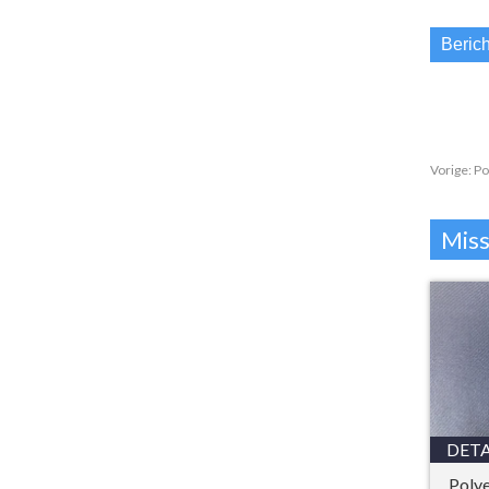
Vorige:
Po
Miss
DETA
Polye