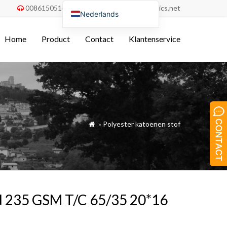
008615051486055
order@china-fabrics.net


Nederlands
English
Home
Product
Contact
Klantenservice
Deutsch
Français
Italiano
Español
Português do Brasil
»
Polyester katoenen stof

Русский
Türkçe
Tiếng Việt
العربية
ed 235 GSM T/C 65/35 20*16
Bahasa Indonesia
Polski