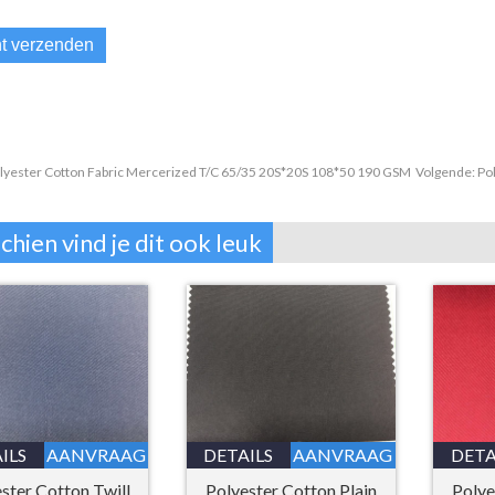
lyester Cotton Fabric Mercerized T/C 65/35 20S*20S 108*50 190 GSM
Volgende:
Po
chien vind je dit ook leuk
ILS
AANVRAAG
DETAILS
AANVRAAG
DETA
ster Cotton Twill
Polyester Cotton Plain
Polye