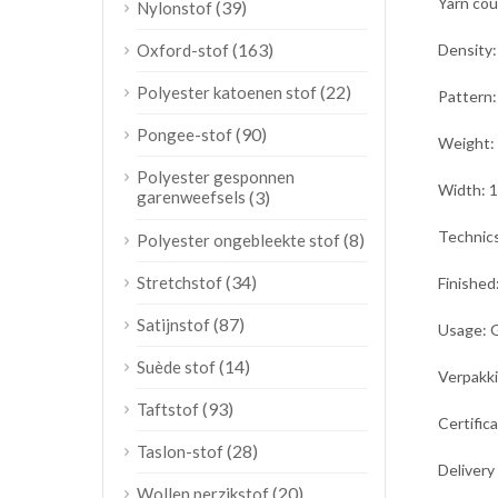
Yarn co
(39)
Nylonstof
(163)
Oxford-stof
Density
(22)
Polyester katoenen stof
Pattern:
(90)
Pongee-stof
Weight:
Polyester gesponnen
Width: 
garenweefsels
(3)
Technic
(8)
Polyester ongebleekte stof
(34)
Stretchstof
Finished
(87)
Satijnstof
Usage:
G
(14)
Suède stof
Verpakki
(93)
Taftstof
Certific
(28)
Taslon-stof
Delivery
(20)
Wollen perzikstof