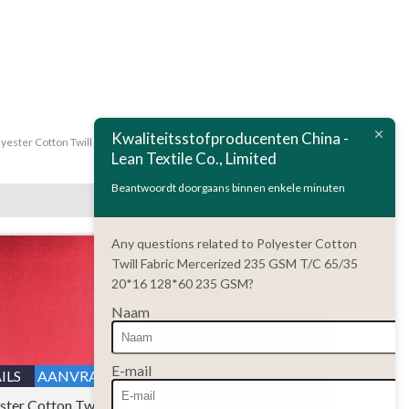
Kwaliteitsstofproducenten China -
lyester Cotton Twill Fabric Mercerized T/C 65/35 16*12 108*56 280
Lean Textile Co., Limited
GSM
Beantwoordt doorgaans binnen enkele minuten
Any questions related to Polyester Cotton
Twill Fabric Mercerized 235 GSM T/C 65/35
20*16 128*60 235 GSM?
Naam
E-mail
ILS
AANVRAAG
DETAILS
AANVRAAG
ster Cotton Twill
Polyester Cotton Twill