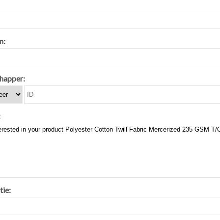
n:
happer:
:
tie: