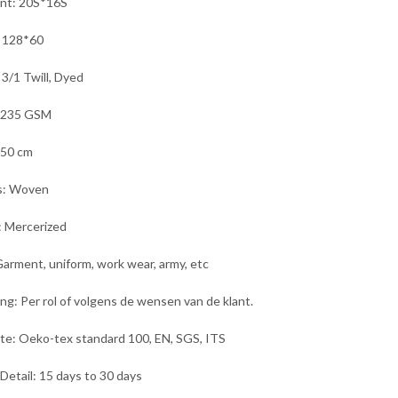
unt: 20S*16S
: 128*60
 3/1 Twill, Dyed
 235 GSM
150 cm
s: Woven
: Mercerized
arment, uniform, work wear, army,
etc
ng: Per rol of volgens de wensen van de klant.
ate: Oeko-tex standard 100, EN, SGS, ITS
 Detail: 15 days to 30 days