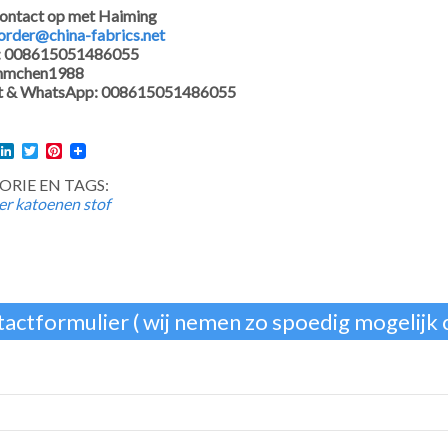
ontact op met Haiming
order@china-fabrics.net
: 008615051486055
 hmchen1988
 & WhatsApp: 008615051486055
l
acebook
LinkedIn
Twitter
Pinterest
RIE EN TAGS:
er katoenen stof
actformulier ( wij nemen zo spoedig mogelijk 