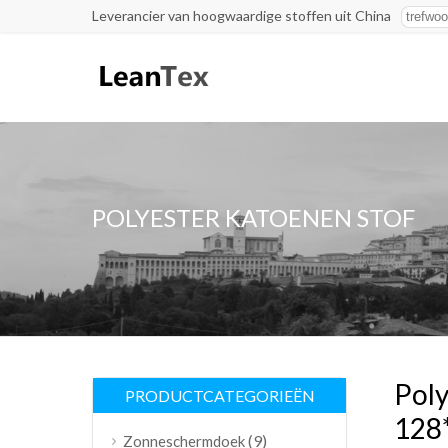
Leverancier van hoogwaardige stoffen uit China
POLYESTER KATOENEN STOF
Poly
PRODUCTCATEGORIEËN
128
(9)
Zonneschermdoek