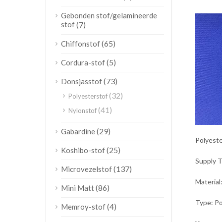
Gebonden stof/gelamineerde
stof
(7)
(65)
Chiffonstof
(5)
Cordura-stof
(73)
Donsjasstof
(32)
Polyesterstof
(41)
Nylonstof
(29)
Gabardine
Polyest
(25)
Koshibo-stof
Supply 
(137)
Microvezelstof
Material
(86)
Mini Matt
Type: Po
(4)
Memroy-stof