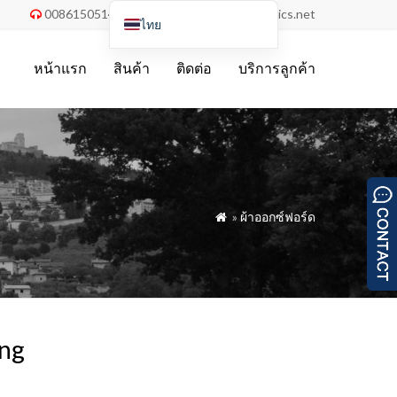
008615051486055
order@china-fabrics.net


ไทย
English
หน้าแรก
สินค้า
ติดต่อ
บริการลูกค้า
Nederlands
Deutsch
Français
Italiano
Español
»
ผ้าออกซ์ฟอร์ด

Português do Brasil
Русский
Türkçe
Tiếng Việt
ing
العربية
Bahasa Indonesia