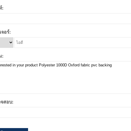
์:
จอร์:
ม:
จสอบ: