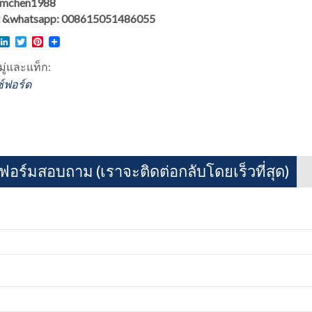
 hmchen1988
 &whatsapp: 008615051486055
l
acebook
LinkedIn
Twitter
Pinterest
ู่และแท็ก:
์ฟอร์ด
อร์มสอบถาม (เราจะติดต่อกลับโดยเร็วที่สุด)