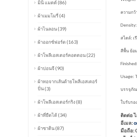
(86)
มินิ แมตต์
ความกว้า
(4)
ผ้าเมมโมรี่
Density:
(39)
ผ้าไนลอน
สไตล์: เร
(163)
ผ้าออกซ์ฟอร์ด
สีพื้น ย้อ
(22)
ผ้าโพลีเอสเตอร์คอตตอน
Finished
(90)
ผ้าปอนจี
Usage: T
ผ้าทอจากเส้นด้ายโพลีเอสเตอร์
ปั่น
(3)
บรรจุภั
(8)
ผ้าโพลีเอสเตอร์กริง
ใบรับรอง
(34)
ผ้าที่ยืดได้
ติดต่อ 
อีเมล:
o
(87)
ผ้าซาติน
มือถือ