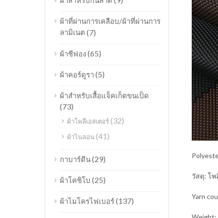
ผ้าสำหรับกันสาด
ผ้าที่ผ่านการเคลือบ/ผ้าที่ผ่านการ
ลามิเนต
(7)
(65)
ผ้าชีฟอง
(5)
ผ้าคอร์ดูรา
ผ้าสำหรับเสื้อแจ็คเก็ตขนเป็ด
(73)
(32)
ผ้าโพลีเอสเตอร์
(41)
ผ้าไนลอน
Polyeste
(29)
กาบาร์ดีน
วัสดุ: โ
(25)
ผ้าโคชิโบ
Yarn co
(137)
ผ้าไมโครไฟเบอร์
Weight: