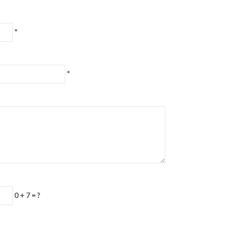
*
*
0 + 7 = ?