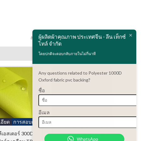
ผู้ผลิตผ้าคุณภาพ ประเทศจีน - ลีน เท็กซ์
ถัดไป:
Polyester 1200D Oxford fabric pvc backing
ไทล์ จำกัด
โดยปกติจะตอบกลับภายในไม่กี่นาที
Any questions related to Polyester 1000D
Oxford fabric pvc backing?
ชื่อ
อีเมล
รายละเอียด
การสอบถาม
อียด
การสอบถาม
ผ้าโพลีเอสเตอร์ 200D อ็
ีเอสเตอร์ 300D อ็
อกซ์ฟอร์ด เคลือบ TPU
WhatsApp