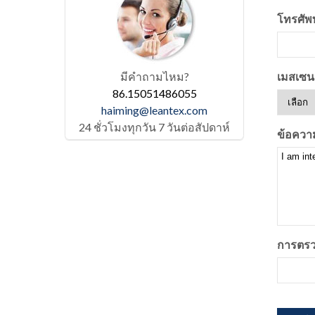
โทรศัพท
มีคำถามไหม?
เมสเซนเ
86.15051486055
haiming@leantex.com
24 ชั่วโมงทุกวัน 7 วันต่อสัปดาห์
ข้อควา
การตรว