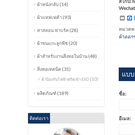
สไกป์:
(14)
ผ้าหนังกลับ
Wechat
(93)
ผ้าแทฟเฟต้า
Emai
F
หมวดหม
(28)
ทาสลอน ฟาบร์ค
ผ้าออกซ
(20)
ผ้าขนแกะลูกพีช
(48)
ผ้าสำหรับงานสิ่งทอในบ้าน
(31)
สิ่งทอเทคนิค
แบบฟ
(10)
ผ้าป้องกันไฟฟ้าสถิต/ผ้า ESD
(189)
ผลิตภัณฑ์
ชื่อ:
ติดต่อเรา
อีเมล: