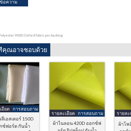
Polyester 900D Oxford fabric pvc backing
ทีคุณอาจชอบด้วย
เอียด
การสอบถาม
รายละเอียด
การสอบถาม
รายละเ
พลีเอสเตอร์ 150D
ผ้าไนลอน 420D ออกซ์ฟ
ผ้าโพล
ซ์ฟอร์ด กันน้ำ
อร์ด ริปสต็อป กันน้ำ