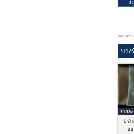
ก่อนหน้า:
บาง
รายละ
ผ้าโ
ออก