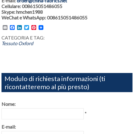
E-mail:
order@china-fabrics.net
Cellulare: 008615051486055
Skype: hmchen1988
WeChat e WhatsApp: 008615051486055
Email
Facebook
LinkedIn
Twitter
Pinterest
CATEGORIA E TAG:
Tessuto Oxford
Modulo di richiesta informazioni (ti
ricontatteremo al più presto)
Nome:
*
E-mail: