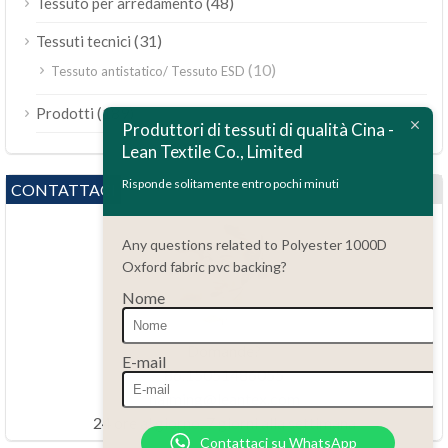
(48)
Tessuto per arredamento
(31)
Tessuti tecnici
(10)
Tessuto antistatico/ Tessuto ESD
ไทย
(189)
Prodotti
Bahasa Melayu
Produttori di tessuti di qualità Cina -
Lean Textile Co., Limited
Polski
Bahasa Indonesia
Risponde solitamente entro pochi minuti
CONTATTACI
العربية
Any questions related to Polyester 1000D
Tiếng Việt
Oxford fabric pvc backing?
Türkçe
Nome
Русский
Português do Brasil
Domande?
E-mail
86.15051486055
Español
haiming@leantex.com
Français
24 ore al giorno, 7 giorni alla settimana
Contattaci su WhatsApp
Deutsch