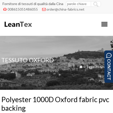
Fornitore di tessuti di qualità dalla Cina
008615051486055
order@china-fabrics.net


TESSUTO OXFORD
»
Tessuto Oxford

Polyester 1000D Oxford fabric pvc
backing