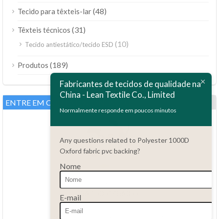
(48)
Tecido para têxteis-lar
(31)
Têxteis técnicos
(10)
Tecido antiestático/tecido ESD
ไทย
(189)
Produtos
Bahasa Melayu
Fabricantes de tecidos de qualidade na
China - Lean Textile Co., Limited
Polski
ENTRE EM CONTATO CONOSCO
Bahasa Indonesia
Normalmente responde em poucos minutos
العربية
Any questions related to Polyester 1000D
Tiếng Việt
Oxford fabric pvc backing?
Türkçe
Nome
Русский
Dúvidas?
Español
86.15051486055
E-mail
haiming@leantex.com
Italiano
24 horas por dia, 7 dias por semana