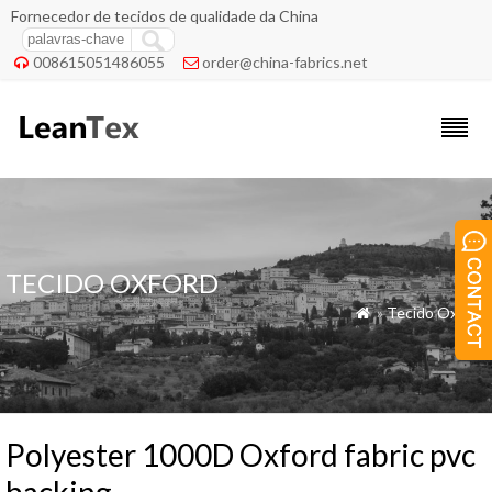
Fornecedor de tecidos de qualidade da China
008615051486055
order@china-fabrics.net


TECIDO OXFORD
»
Tecido Oxford

Polyester 1000D Oxford fabric pvc