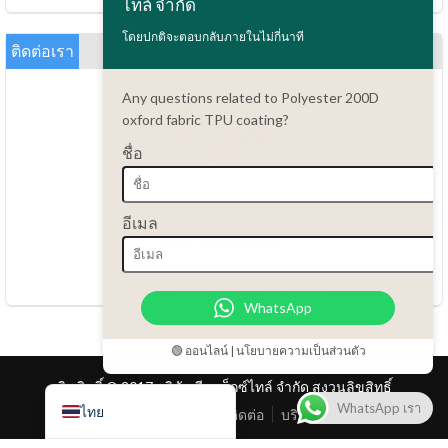
ไทล์ จำกัด
Bahasa Indonesia
โดยปกติจะตอบกลับภายในไม่กี่นาที
العربية
ติดต่อเรา
Tiếng Việt
Any questions related to Polyester 200D
Türkçe
oxford fabric TPU coating?
Русский
ชื่อ
Português do Brasil
Español
มีคำถามไหม?
อีเมล
86.15051486055
Italiano
haiming@leantex.com
Français
24 ชั่วโมงทุกวัน 7 วันต่อสัปดาห์
WhatsApp
Deutsch
Nederlands
🟢 ออนไลน์ | นโยบายความเป็นส่วนตัว
English
ลิขสิทธิ์ © 2017 บริษัท ลีน เท็กซ์ไทล์ จำกัด สงวนลิขสิทธิ์
WhatsApp เรา
ไทย
หน้าแรก
สินค้า
ติดต่อ
บริการลูกค้า