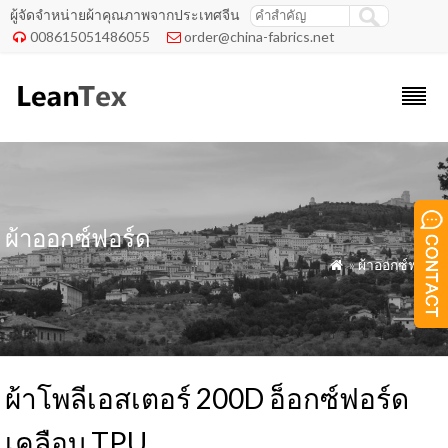
ผู้จัดจำหน่ายผ้าคุณภาพจากประเทศจีน
008615051486055
order@china-fabrics.net


ผ้าออกซ์ฟอร์ด
»
ผ้าออกซ์ฟอร์ด

ผ้าโพลีเอสเตอร์ 200D อ็อกซ์ฟอร์ด
เคลือบ TPU