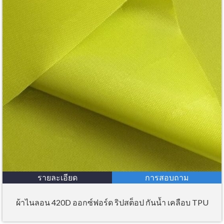
รายละเอียด
การสอบถาม
ผ้าไนลอน 420D ออกซ์ฟอร์ด ริปสต็อป กันน้ำ เคลือบ TPU