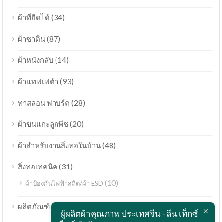
(34)
ผ้าที่ยืดได้
(87)
ผ้าซาติน
(14)
ผ้าหนังกลับ
(93)
ผ้าแทฟเฟต้า
(28)
ทาสลอน ฟาบร์ค
(20)
ผ้าขนแกะลูกพีช
(48)
ผ้าสำหรับงานสิ่งทอในบ้าน
(31)
สิ่งทอเทคนิค
(10)
ผ้าป้องกันไฟฟ้าสถิต/ผ้า ESD
Bahasa Melayu
(189)
ผลิตภัณฑ์
ผู้ผลิตผ้าคุณภาพ ประเทศจีน - ลีน เท็กซ์
Polski