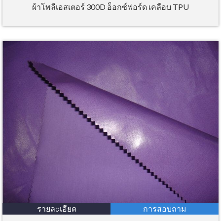
ผ้าโพลีเอสเตอร์ 300D อ็อกซ์ฟอร์ด เคลือบ TPU
รายละเอียด
การสอบถาม