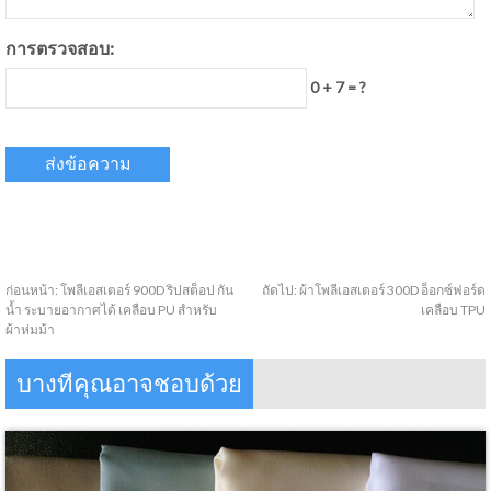
การตรวจสอบ:
0 + 7 = ?
ก่อนหน้า:
โพลีเอสเตอร์ 900D ริปสต็อป กัน
ถัดไป:
ผ้าโพลีเอสเตอร์ 300D อ็อกซ์ฟอร์ด
น้ำ ระบายอากาศได้ เคลือบ PU สำหรับ
เคลือบ TPU
ผ้าห่มม้า
บางทีคุณอาจชอบด้วย