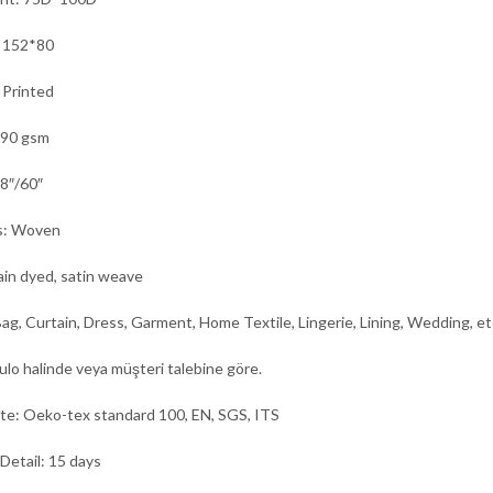
: 152*80
 Printed
 90 gsm
8″/60″
s: Woven
lain dyed, satin weave
ag, Curtain, Dress, Garment, Home Textile, Lingerie, Lining, Wedding, et
ulo halinde veya müşteri talebine göre.
ate: Oeko-tex standard 100, EN, SGS, ITS
 Detail: 15 days