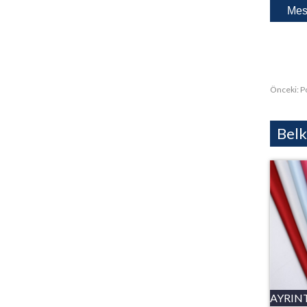
Önceki:
P
Belk
AYRIN