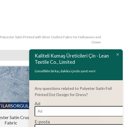
Polyester Satin Printed with Silver Outline Fabric for Halloween and
Clown
Kaliteli Kumaş Üreticileri Çin - Lean
Textile Co., Limited
Genellikle birkaç dakika içinde yanıt verir
Any questions related to Polyeter Satin Foil
Printed Dot Design for Dress?
Ad
TILAR
SORGULAMA
ester Satin Crush
AYRINTILAR
SORGULAMA
E-posta
Fabric