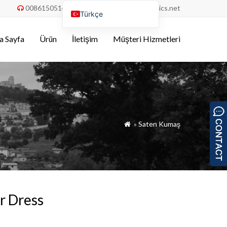
008615051486055
order@china-fabrics.net


Türkçe
English
a Sayfa
Ürün
İletişim
Müşteri Hizmetleri
Nederlands
Deutsch
Français
Italiano
Español
»
Saten Kumaş

Português do Brasil
Русский
Tiếng Việt
العربية
r Dress
Bahasa Indonesia
Polski