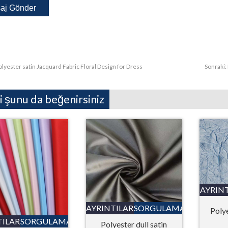
olyester satin Jacquard Fabric Floral Design for Dress
Sonraki:
i şunu da beğenirsiniz
AYRIN
AYRINTILAR
SORGULAMA
Poly
TILAR
SORGULAMA
Polyester dull satin