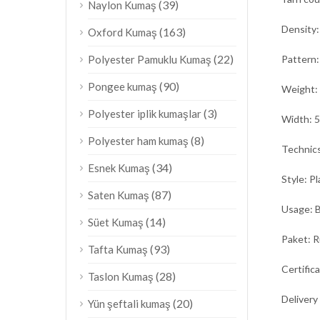
(39)
Naylon Kumaş
Density
(163)
Oxford Kumaş
(22)
Polyester Pamuklu Kumaş
Pattern:
(90)
Pongee kumaş
Weight:
(3)
Polyester iplik kumaşlar
Width: 5
(8)
Polyester ham kumaş
Technic
(34)
Esnek Kumaş
Style: P
(87)
Saten Kumaş
Usage: B
(14)
Süet Kumaş
Paket: R
(93)
Tafta Kumaş
Certific
(28)
Taslon Kumaş
Delivery
(20)
Yün şeftali kumaş