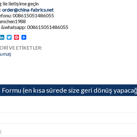
ile iletişime geçin
:
order@china-fabrics.net
lefonu: 008615051486055
 hmchen1988
 &whatsapp: 008615051486055
l
acebook
LinkedIn
Twitter
Pinterest
Rİ VE ETİKETLER:
Kumaş
 Formu (en kısa sürede size geri dönüş yapacağ
: