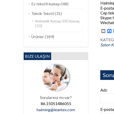
Haiming 
(48)
Ev tekstili kumaşı
E-posta
Cep te
(31)
Teknik Tekstil
Skype:
Antistatik Kumaş/ ESD Kumaş
Wechat
(10)
Emai
F
(189)
Ürünler
KATEGO
Saten 
BIZE ULAŞIN
Soru
Adı:
Sorularınız mı var?
86.15051486055
E-posta
haiming@leantex.com