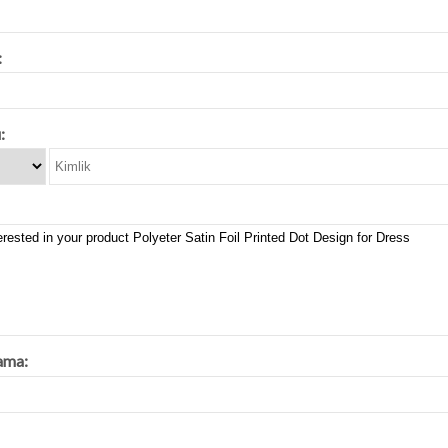
:
:
ama: