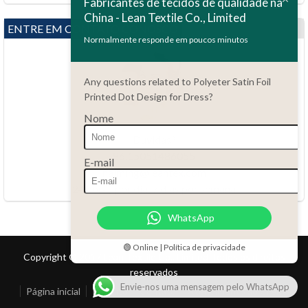
Fabricantes de tecidos de qualidade na
China - Lean Textile Co., Limited
ENTRE EM CONTATO CONOSCO
Normalmente responde em poucos minutos
Any questions related to Polyeter Satin Foil
Printed Dot Design for Dress?
Nome
Dúvidas?
86.15051486055
E-mail
haiming@leantex.com
24 horas por dia, 7 dias por semana
WhatsApp
🟢 Online | Política de privacidade
Copyright © 2017 Lean Textile Co., Limited Todos os direitos
reservados
Envie-nos uma mensagem pelo WhatsApp
Página inicial
Produto
Contato
Atendimento ao Cliente