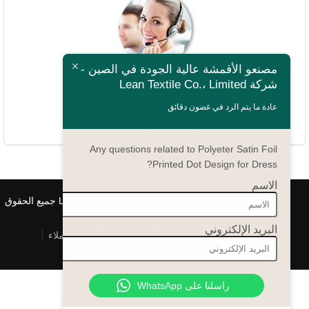
ไทย
Bahasa Melayu
مصنعو الأقمشة عالية الجودة في الصين -
أسئلة؟
Polski
شركة Lean Textile Co.، Limited
86.15051486055
Bahasa Indonesia
عادة ما يتم الرد في غضون دقائق
haiming@leantex.com
Tiếng Việt
24 ساعة في اليوم 7 أيام في الأسبوع
Any questions related to Polyeter Satin Foil
Türkçe
Printed Dot Design for Dress?
Русский
الاسم
Português do Brasil
حقوق الطبع والنشر © 2017 Lean Textile Co., Limited جميع الحقوق
محفوظة
Español
البريد الإلكتروني
الصفحة الرئيسية
المنتج
اتصل بنا
خدمة العملاء
Italiano
Français
راسلنا على WhatsApp
Deutsch