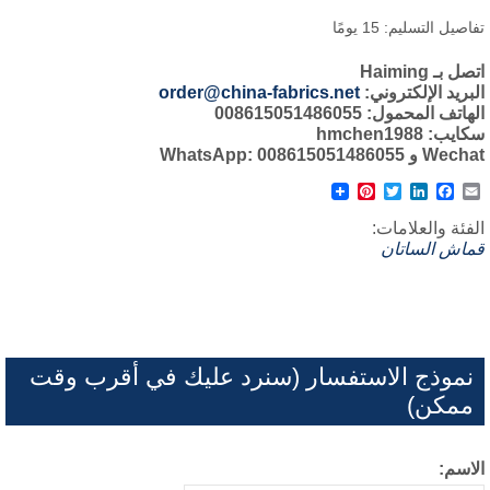
اصيل التسليم: 15 يومًا
ل بـ Haiming
بريد الإلكتروني:
order@china-fabrics.net
هاتف المحمول: 008615051486055
يب: hmchen1988
W و WhatsApp: 008615051486055
Pinterest
Twitter
LinkedIn
Facebook
Email
فئة والعلامات:
ماش الساتان
نموذج الاستفسار (سنرد عليك في أقرب وقت
ممكن)
لاسم: