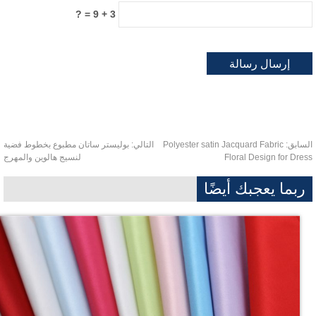
3 + 9 = ?
سابق:
Polyester satin Jacquard Fabric
التالي:
بوليستر ساتان مطبوع بخطوط فضية
Floral Design for Dre
لنسيج هالوين والمهرج
ربما يعجبك أيضًا