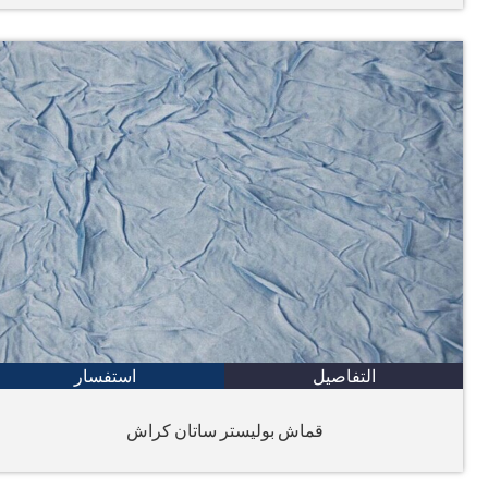
التفاصيل
استفسار
قماش بوليستر ساتان كراش