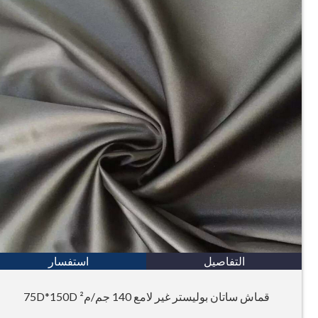
التفاصيل
استفسار
قماش ساتان بوليستر غير لامع 140 جم/م² 75D*150D