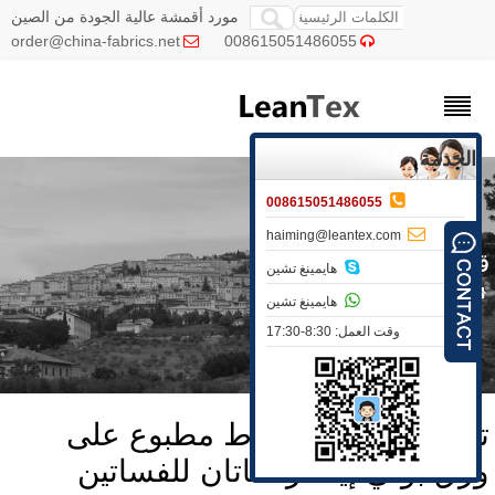
مورد أقمشة عالية الجودة من الصين
order@china-fabrics.net
008615051486055


الخدمة

008615051486055

haiming@leantex.com
ماش الساتان

هايمينغ تشين
»
قماش الساتان

هايمينغ تشين
وقت العمل: 8:30-17:30
صميم منقوش بنقاط مطبوع على
رق بولي إيستر ساتان للفساتين