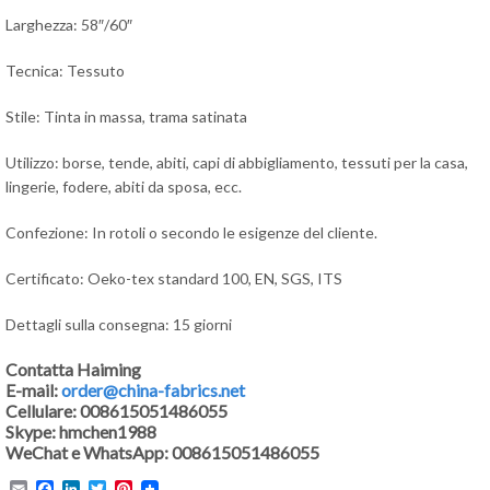
Larghezza: 58″/60″
Tecnica: Tessuto
Stile: Tinta in massa, trama satinata
Utilizzo: borse, tende, abiti, capi di abbigliamento, tessuti per la casa,
lingerie, fodere, abiti da sposa, ecc.
Confezione: In rotoli o secondo le esigenze del cliente.
Certificato: Oeko-tex standard 100, EN, SGS, ITS
Dettagli sulla consegna: 15 giorni
Contatta Haiming
E-mail:
order@china-fabrics.net
Cellulare: 008615051486055
Skype: hmchen1988
WeChat e WhatsApp: 008615051486055
Email
Facebook
LinkedIn
Twitter
Pinterest