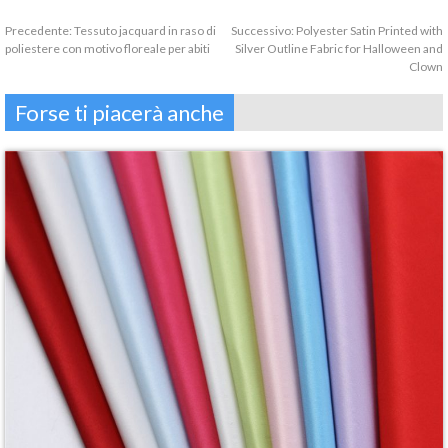
Precedente:
Tessuto jacquard in raso di
Successivo:
Polyester Satin Printed with
poliestere con motivo floreale per abiti
Silver Outline Fabric for Halloween and
Clown
Forse ti piacerà anche