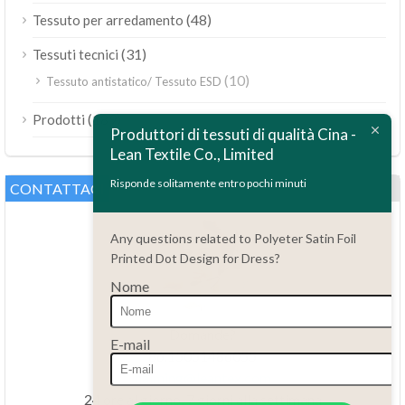
(48)
Tessuto per arredamento
(31)
Tessuti tecnici
(10)
Tessuto antistatico/ Tessuto ESD
ไทย
(189)
Prodotti
Bahasa Melayu
Produttori di tessuti di qualità Cina -
Lean Textile Co., Limited
Polski
Bahasa Indonesia
Risponde solitamente entro pochi minuti
CONTATTACI
العربية
Any questions related to Polyeter Satin Foil
Tiếng Việt
Printed Dot Design for Dress?
Türkçe
Nome
Русский
Português do Brasil
Domande?
E-mail
86.15051486055
Español
haiming@leantex.com
Français
24 ore al giorno, 7 giorni alla settimana