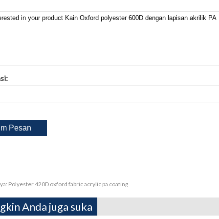
si:
ya:
Polyester 420D oxford fabric acrylic pa coating
kin Anda juga suka