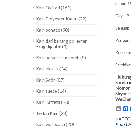
Lebar: 1
(163)
Kain Oxford
Gaya: Po
(22)
Kain Polyester Katun
Selesai: 
(90)
Kain pongee
Pengguna
Kain dari benang poliester
yang dipintal
(3)
Kemasan:
(8)
Kain polyester mentah
Sertifik
(34)
Kain elastis
Hubung
(87)
Kain Satin
Surel:
o
Nomor 
(14)
Kain suede
Skype:
WeChat
(93)
Kain Taffeta
Emai
F
(28)
Taslon Kain
KATEG
(20)
Kain Ox
Kain wol peach