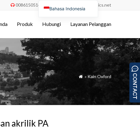
008615051486055
order@china-fabrics.net


Bahasa Indonesia
English
nda
Produk
Hubungi
Layanan Pelanggan
Nederlands
Deutsch
Français
Italiano
Español
»
Kain Oxford

Português do Brasil
Русский
Türkçe
Tiếng Việt
an akrilik PA
العربية
Polski