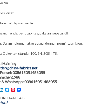
50 cm
los, dicat
Tahan air, lapisan akrilik
an: Tenda, penutup, tas, pakaian, sepatu, dll.
 Dalam gulungan atau sesuai dengan permintaan klien.
at: Oeko-tex standar 100, EN, SGS, ITS.
i Haiming
rder@china-fabrics.net
Ponsel: 008615051486055
 hmchen1988
 & WhatsApp: 008615051486055
l
acebook
LinkedIn
Twitter
Pinterest
ORI DAN TAG:
ford