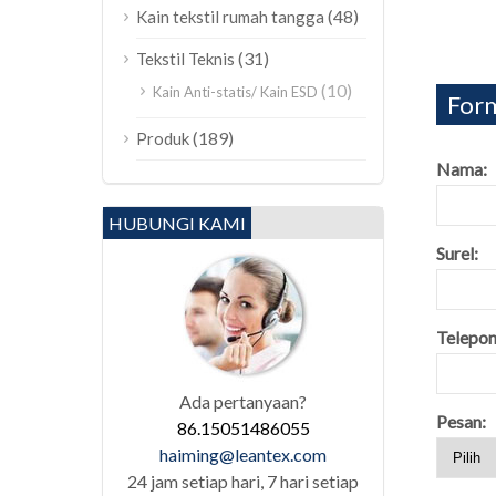
(48)
Kain tekstil rumah tangga
(31)
Tekstil Teknis
(10)
Kain Anti-statis/ Kain ESD
Form
(189)
Produk
Nama:
HUBUNGI KAMI
Surel:
Telepon
Ada pertanyaan?
Pesan:
86.15051486055
haiming@leantex.com
24 jam setiap hari, 7 hari setiap