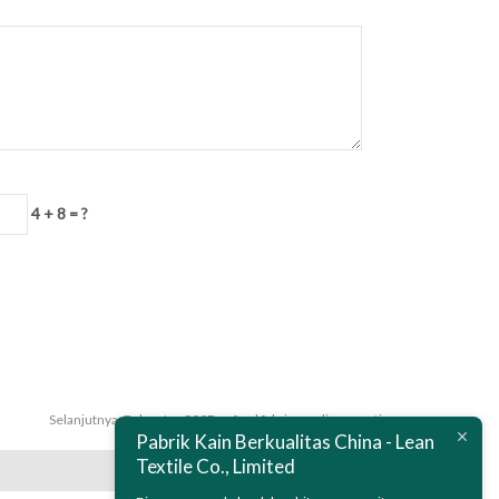
4 + 8 = ?
Selanjutnya:
Polyester 900D oxford fabric acrylic pa coating
Pabrik Kain Berkualitas China - Lean
Textile Co., Limited