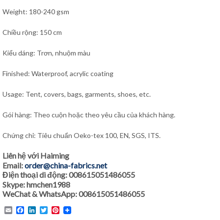
Weight: 180-240 gsm
Chiều rộng: 150 cm
Kiểu dáng: Trơn, nhuộm màu
Finished: Waterproof, acrylic coating
Usage: Tent, covers, bags, garments, shoes, etc.
Gói hàng: Theo cuộn hoặc theo yêu cầu của khách hàng.
Chứng chỉ: Tiêu chuẩn Oeko-tex 100, EN, SGS, ITS.
Liên hệ với Haiming
Email:
order@china-fabrics.net
Điện thoại di động: 008615051486055
Skype: hmchen1988
WeChat & WhatsApp: 008615051486055
Email
Facebook
LinkedIn
Twitter
Pinterest