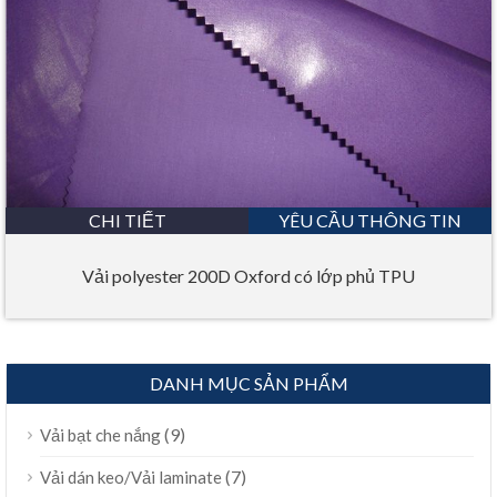
CHI TIẾT
YÊU CẦU THÔNG TIN
Vải polyester 200D Oxford có lớp phủ TPU
DANH MỤC SẢN PHẨM
(9)
Vải bạt che nắng
(7)
Vải dán keo/Vải laminate