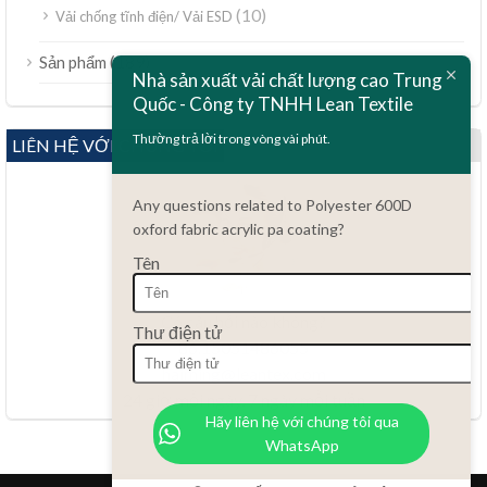
(10)
Vải chống tĩnh điện/ Vải ESD
ไทย
(189)
Sản phẩm
Nhà sản xuất vải chất lượng cao Trung
Bahasa Melayu
Quốc - Công ty TNHH Lean Textile
Polski
Thường trả lời trong vòng vài phút.
LIÊN HỆ VỚI CHÚNG TÔI
Bahasa Indonesia
العربية
Any questions related to Polyester 600D
oxford fabric acrylic pa coating?
Türkçe
Tên
Русский
Português do Brasil
Có câu hỏi nào không?
Thư điện tử
Español
86.15051486055
haiming@leantex.com
Italiano
24 giờ mỗi ngày, 7 ngày mỗi tuần
Français
Hãy liên hệ với chúng tôi qua
WhatsApp
Deutsch
Nederlands