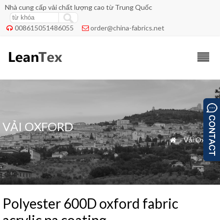
Nhà cung cấp vải chất lượng cao từ Trung Quốc
008615051486055
order@china-fabrics.net


VẢI OXFORD
»
Vải Oxford

Polyester 600D oxford fabric