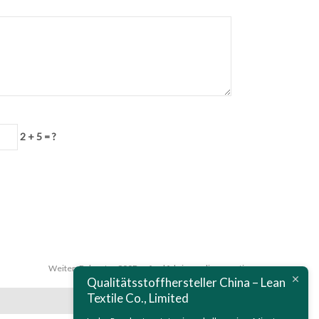
2 + 5 = ?
Weiter:
Polyester 900D oxford fabric acrylic pa coating
Qualitätsstoffhersteller China – Lean
Textile Co., Limited