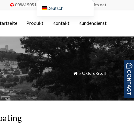
008615051486055
order@china-fabrics.net


Deutsch
English
tartseite
Produkt
Kontakt
Kundendienst
Nederlands
Français
Italiano
Español
Português do Brasil
»
Oxford-Stoff

Русский
Türkçe
Tiếng Việt
العربية
oating
Bahasa Indonesia
Polski