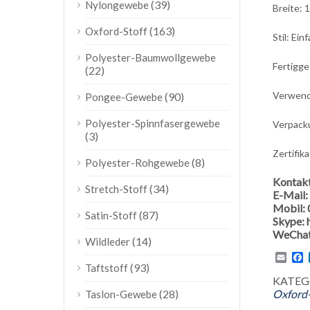
(39)
Nylongewebe
Breite: 
(163)
Oxford-Stoff
Stil: Ein
Polyester-Baumwollgewebe
Fertigge
(22)
Verwend
(90)
Pongee-Gewebe
Polyester-Spinnfasergewebe
Verpack
(3)
Zertifik
(8)
Polyester-Rohgewebe
Kontak
(34)
Stretch-Stoff
E-Mail:
Mobil:
(87)
Satin-Stoff
Skype:
WeChat
(14)
Wildleder
Emai
F
(93)
Taftstoff
KATEG
(28)
Oxford-
Taslon-Gewebe