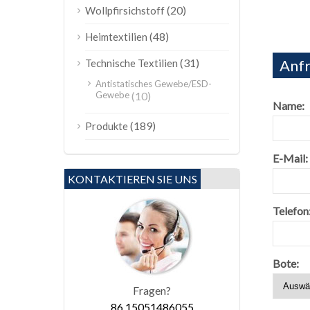
(20)
Wollpfirsichstoff
(48)
Heimtextilien
(31)
Anfr
Technische Textilien
Antistatisches Gewebe/ESD-
Gewebe
(10)
Name:
(189)
Produkte
E-Mail:
KONTAKTIEREN SIE UNS
Telefon
Bote:
Fragen?
86.15051486055