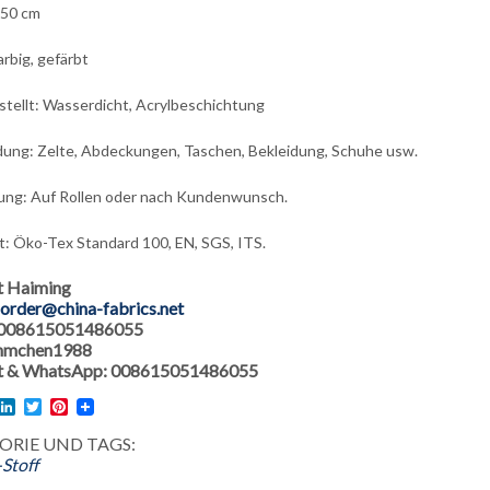
150 cm
farbig, gefärbt
stellt: Wasserdicht, Acrylbeschichtung
ung: Zelte, Abdeckungen, Taschen, Bekleidung, Schuhe usw.
ung: Auf Rollen oder nach Kundenwunsch.
at: Öko-Tex Standard 100, EN, SGS, ITS.
t Haiming
order@china-fabrics.net
 008615051486055
 hmchen1988
 & WhatsApp: 008615051486055
l
acebook
LinkedIn
Twitter
Pinterest
ORIE UND TAGS:
Stoff