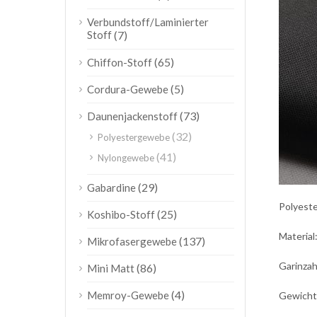
Verbundstoff/Laminierter
Stoff
(7)
(65)
Chiffon-Stoff
(5)
Cordura-Gewebe
(73)
Daunenjackenstoff
(32)
Polyestergewebe
(41)
Nylongewebe
(29)
Gabardine
Polyeste
(25)
Koshibo-Stoff
Material
(137)
Mikrofasergewebe
Garinza
(86)
Mini Matt
(4)
Memroy-Gewebe
Gewicht