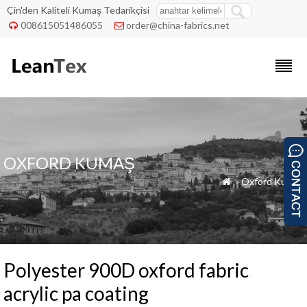
Çin'den Kaliteli Kumaş Tedarikçisi
008615051486055
order@china-fabrics.net


OXFORD KUMAŞ
»
Oxford Kumaş

Polyester 900D oxford fabric
acrylic pa coating