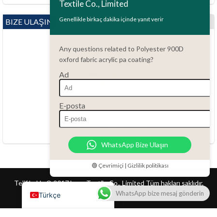
Textile Co., Limited
Polski
Bahasa Indonesia
Genellikle birkaç dakika içinde yanıt verir
BIZE ULAŞIN
العربية
Any questions related to Polyester 900D
Tiếng Việt
oxford fabric acrylic pa coating?
Русский
Ad
Português do Brasil
Español
Sorularınız mı var?
E-posta
86.15051486055
Italiano
haiming@leantex.com
Français
Her gün 24 saat, her hafta 7 gün
WhatsApp Bize Ulaşın
Deutsch
Nederlands
🟢 Çevrimiçi | Gizlilik politikası
English
Telif hakkı © 2017 Lean Textile Co., Limited Tüm hakları saklıdır.
WhatsApp bize mesaj gönderin
Türkçe
Ana Sayfa
Ürün
İletişim
Müşteri Hizmetleri