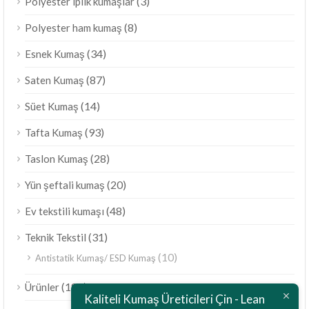
(3)
Polyester iplik kumaşlar
(8)
Polyester ham kumaş
(34)
Esnek Kumaş
(87)
Saten Kumaş
(14)
Süet Kumaş
(93)
Tafta Kumaş
(28)
Taslon Kumaş
(20)
Yün şeftali kumaş
(48)
Ev tekstili kumaşı
(31)
Teknik Tekstil
(10)
Antistatik Kumaş/ ESD Kumaş
ไทย
(189)
Ürünler
Bahasa Melayu
Kaliteli Kumaş Üreticileri Çin - Lean