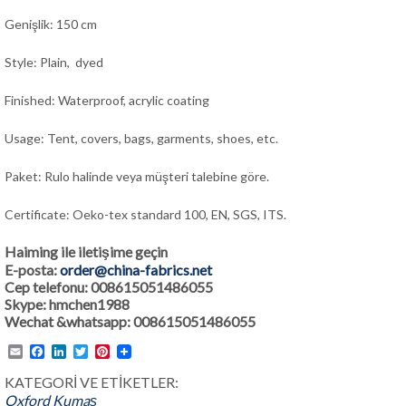
Genişlik: 150 cm
Style: Plain, dyed
Finished: Waterproof, acrylic coating
Usage: Tent, covers, bags, garments, shoes, etc.
Paket: Rulo halinde veya müşteri talebine göre.
Certificate: Oeko-tex standard 100, EN, SGS, ITS.
Haiming ile iletişime geçin
E-posta:
order@china-fabrics.net
Cep telefonu: 008615051486055
Skype: hmchen1988
Wechat &whatsapp: 008615051486055
Email
Facebook
LinkedIn
Twitter
Pinterest
KATEGORİ VE ETİKETLER:
Oxford Kumaş