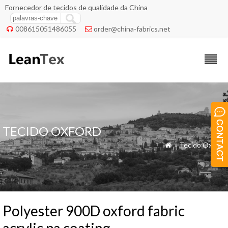
Fornecedor de tecidos de qualidade da China
008615051486055
order@china-fabrics.net


TECIDO OXFORD
»
Tecido Oxford

Polyester 900D oxford fabric