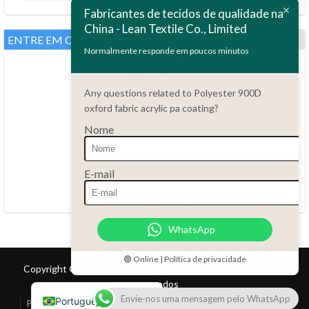
Bahasa Melayu
Fabricantes de tecidos de qualidade na
China - Lean Textile Co., Limited
Polski
ENTRE EM CONTATO CONOSCO
Bahasa Indonesia
Normalmente responde em poucos minutos
العربية
Any questions related to Polyester 900D
Tiếng Việt
oxford fabric acrylic pa coating?
Türkçe
Nome
Русский
Dúvidas?
Español
86.15051486055
E-mail
haiming@leantex.com
Italiano
24 horas por dia, 7 dias por semana
Français
WhatsApp
Deutsch
Nederlands
🟢 Online | Política de privacidade
Copyright © 2017 Lean Textile Co., Limited Todos os direitos
English
reservados
Envie-nos uma mensagem pelo WhatsApp
Português do Brasil
Página inicial
Produto
Contato
Atendimento ao Cliente