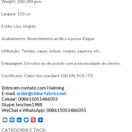
Weight: 240-280 gsm
Largura: 150 cm
Estilo: Liso, tingido
Acabamento: Revestimento acrílico à prova d'água
Utilização: Tendas, capas, bolsas, roupas, sapatos, etc.
Embalagem: Em rolos ou de acordo com a necessidade do cliente.
Certificado: Oeko-tex standard 100, EN, SGS, ITS.
Entre em contato com Haiming
E-mail:
order@china-fabrics.net
Celular: 008615051486055
Skype: hmchen1988
WeChat e WhatsApp: 008615051486055
Email
Facebook
LinkedIn
Twitter
Pinterest
CATEGORIA E TAGS: