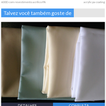
600D com revestimento acrílico PA
acrylic pa coating
Talvez você também goste de
DETALHES
CONSULTA