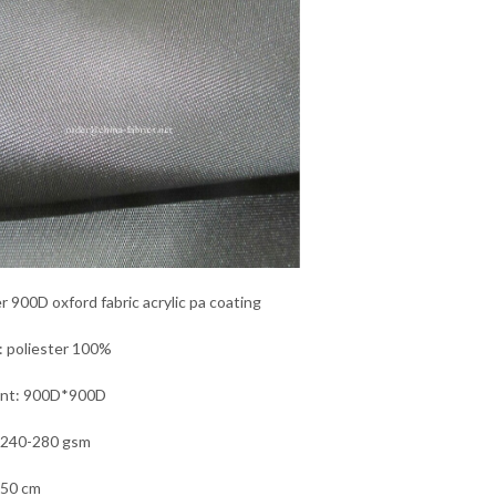
r 900D oxford fabric acrylic pa coating
: poliester 100%
unt: 900D*900D
 240-280 gsm
150 cm