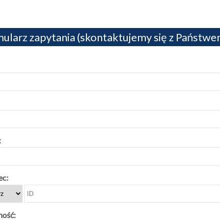
ularz zapytania (skontaktujemy się z Państwem
:
ec:
ość: