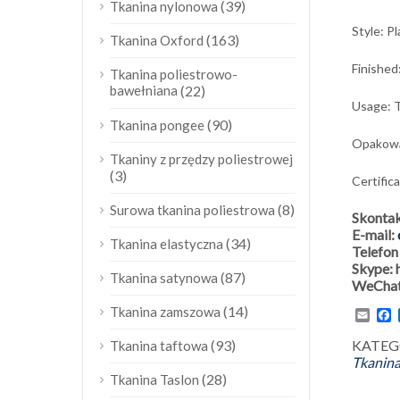
(39)
Tkanina nylonowa
Style: P
(163)
Tkanina Oxford
Finished
Tkanina poliestrowo-
bawełniana
(22)
Usage: T
(90)
Tkanina pongee
Opakowan
Tkaniny z przędzy poliestrowej
(3)
Certific
(8)
Surowa tkanina poliestrowa
Skontak
E-mail:
(34)
Tkanina elastyczna
Telefo
Skype:
(87)
Tkanina satynowa
WeChat
(14)
Tkanina zamszowa
Emai
F
(93)
KATEGO
Tkanina taftowa
Tkanina
(28)
Tkanina Taslon