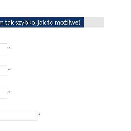
 tak szybko, jak to możliwe)
*
*
*
*