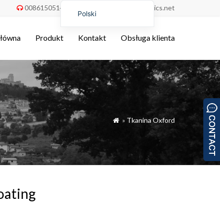
008615051486055
order@china-fabrics.net


Polski
English
główna
Produkt
Kontakt
Obsługa klienta
Nederlands
Deutsch
Français
Italiano
Español
»
Tkanina Oxford

Português do Brasil
Русский
Türkçe
Tiếng Việt
oating
العربية
Bahasa Indonesia