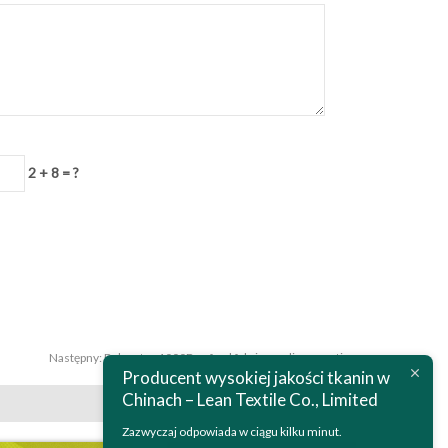
2 + 8 = ?
Następny:
Polyester 1000D oxford fabric acrylic pa coating
Producent wysokiej jakości tkanin w
Chinach – Lean Textile Co., Limited
Zazwyczaj odpowiada w ciągu kilku minut.