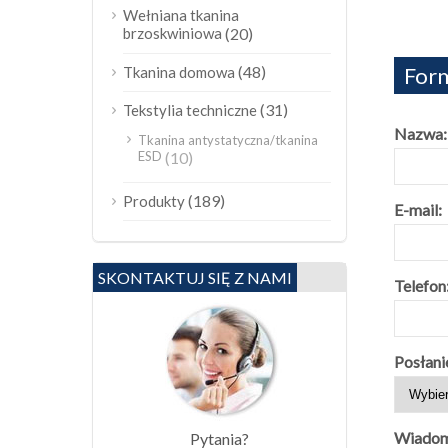
Wełniana tkanina
brzoskwiniowa
(20)
(48)
Form
Tkanina domowa
(31)
Tekstylia techniczne
Nazwa:
Tkanina antystatyczna/tkanina
ESD
(10)
(189)
Produkty
E-mail:
SKONTAKTUJ SIĘ Z NAMI
Telefon
Posłani
Wiadom
Pytania?