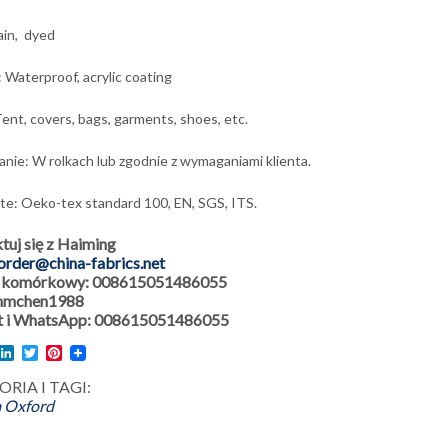
lain, dyed
: Waterproof, acrylic coating
ent, covers, bags, garments, shoes, etc.
ie: W rolkach lub zgodnie z wymaganiami klienta.
ate: Oeko-tex standard 100, EN, SGS, ITS.
tuj się z Haiming
order@china-fabrics.net
n komórkowy: 008615051486055
 hmchen1988
 i WhatsApp: 008615051486055
l
acebook
LinkedIn
Twitter
Pinterest
RIA I TAGI:
 Oxford