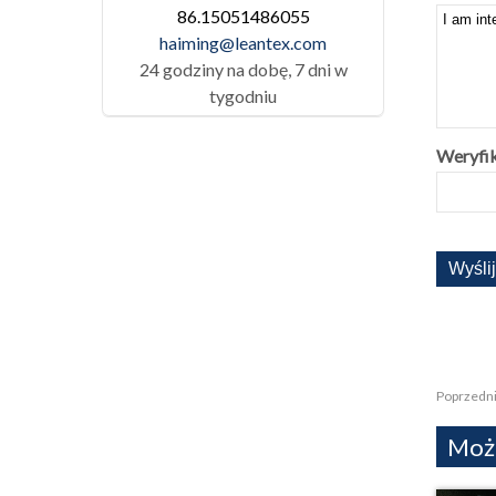
86.15051486055
haiming@leantex.com
24 godziny na dobę, 7 dni w
tygodniu
Weryfik
Poprzedni
Może