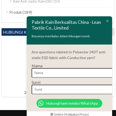
(10)
Kain Anti-statis/ Kain ESD
ไทย
(189)
Produk
Bahasa Melayu
Pabrik Kain Berkualitas China - Lean
Textile Co., Limited
Polski
HUBUNGI KAMI
العربية
Biasanya membalas dalam hitungan menit.
Tiếng Việt
Any questions related to Polyester 240T anti-
Türkçe
static ESD fabric with Conductive yarn?
Русский
Nama
Português do Brasil
Ada pertanyaan?
Español
86.15051486055
Surel
haiming@leantex.com
Italiano
24 jam setiap hari, 7 hari setiap minggu
Français
Hubungi kami melalui WhatsApp
Deutsch
Nederlands
🟢 Online | Kebijakan Privasi