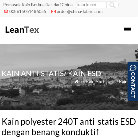
Pemasok Kain Berkualitas dari China
008615051486055
order@china-fabrics.net


KAIN ANTI-STATIS/ KAIN ESD
»
»
Kain Anti-statis/ Kain ESD

Kain polyester 240T anti-statis ESD
dengan benang konduktif