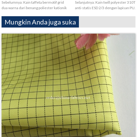
Sebelumnya:
Kain taffeta bermotif grid
Selanjutnya:
Kain twill polyester 310T
dua warna dari benang poliester kationik
anti-statis ESD 2/3 dengan lapisan PU.
Mungkin Anda juga suka