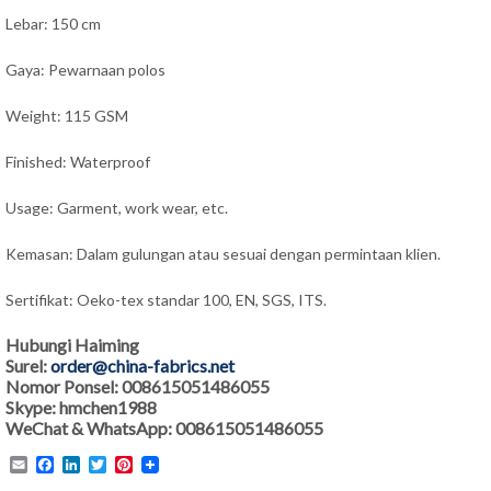
Lebar: 150 cm
Gaya: Pewarnaan polos
Weight: 115 GSM
Finished: Waterproof
Usage: Garment, work wear, etc.
Kemasan: Dalam gulungan atau sesuai dengan permintaan klien.
Sertifikat: Oeko-tex standar 100, EN, SGS, ITS.
Hubungi Haiming
Surel:
order@china-fabrics.net
Nomor Ponsel: 008615051486055
Skype: hmchen1988
WeChat & WhatsApp: 008615051486055
Email
Facebook
LinkedIn
Twitter
Pinterest