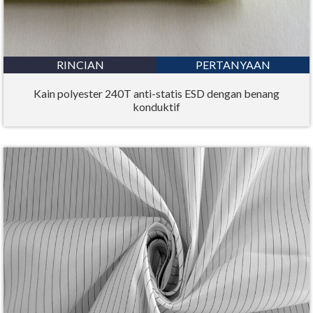
RINCIAN
PERTANYAAN
Kain polyester 240T anti-statis ESD dengan benang
konduktif