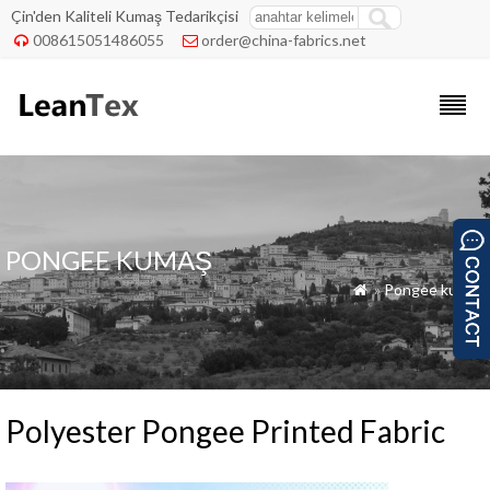
Çin'den Kaliteli Kumaş Tedarikçisi
008615051486055
order@china-fabrics.net


PONGEE KUMAŞ
»
Pongee kumaş

Polyester Pongee Printed Fabric