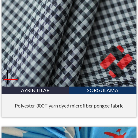
AYRINTILAR
SORGULAMA
Polyester 300T yarn dyed microfiber pongee fabric