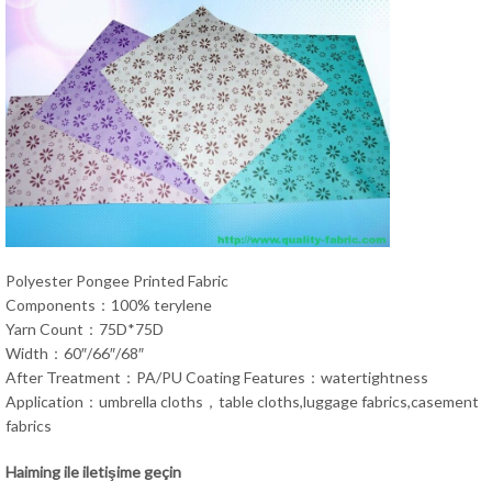
Polyester Pongee Printed Fabric
Components：100% terylene
Yarn Count：75D*75D
Width：60″/66″/68″
After Treatment：PA/PU Coating Features：watertightness
Application：umbrella cloths，table cloths,luggage fabrics,casement
fabrics
Haiming ile iletişime geçin