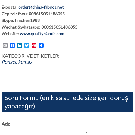
E-posta:
order@china-fabrics.net
Cep telefonu: 008615051486055
Skype: hmchen1988
Wechat &whatsapp: 008615051486055
Website:
www.quality-fabric.com
Email
Facebook
LinkedIn
Twitter
Pinterest
KATEGORİ VE ETİKETLER:
Pongee kumaş
Soru Formu (en kısa sürede size geri dönüş
yapacağız)
Adı:
*