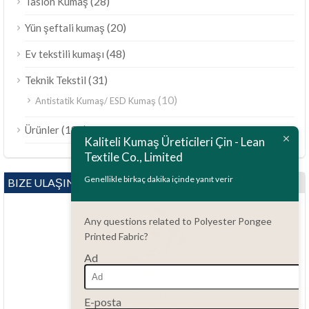
(28)
Taslon Kumaş
(20)
Yün şeftali kumaş
(48)
Ev tekstili kumaşı
(31)
Teknik Tekstil
(10)
Antistatik Kumaş/ ESD Kumaş
ไทย
(189)
Ürünler
Bahasa Melayu
Kaliteli Kumaş Üreticileri Çin - Lean
Textile Co., Limited
Polski
Bahasa Indonesia
Genellikle birkaç dakika içinde yanıt verir
BIZE ULAŞIN
العربية
Any questions related to Polyester Pongee
Tiếng Việt
Printed Fabric?
Русский
Ad
Português do Brasil
Español
Sorularınız mı var?
E-posta