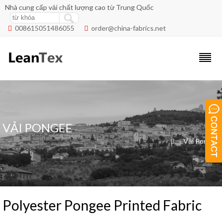
Nhà cung cấp vải chất lượng cao từ Trung Quốc
008615051486055
order@china-fabrics.net


VẢI PONGEE
»
Vải Pongee

Polyester Pongee Printed Fabric