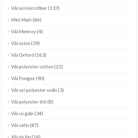
(137)
Vải sợi microfiber
(86)
Mini Matt
(4)
Vải Memroy
(39)
Vải nylon
(163)
Vải Oxford
(22)
Vải polyester cotton
(90)
Vải Pongee
(3)
Vải sợi polyester xoắn
(8)
Vải polyester thô
(34)
Vải co giãn
(87)
Vải satin
(14)
Vải da lộn