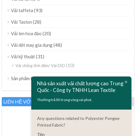
(93)
Vải taffeta
(28)
Vải Taslon
(20)
Vải len hoa đào
(48)
Vải dệt may gia dụng
(31)
Vải kỹ thuật
(10)
Vải chống tĩnh điện/ Vải ESD
ไทย
(189)
Sản phẩm
Nhà sản xuất vải chất lượng cao Trung
Bahasa Melayu
Quốc - Công ty TNHH Lean Textile
Polski
Thường trả lời trong vòng vài phút.
LIÊN HỆ VỚI CHÚNG TÔI
Bahasa Indonesia
العربية
Any questions related to Polyester Pongee
Printed Fabric?
Türkçe
Tên