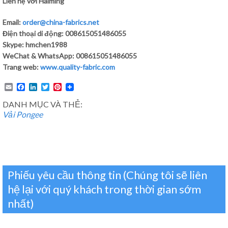
Liên hệ với Haiming
Email:
order@china-fabrics.net
Điện thoại di động: 008615051486055
Skype: hmchen1988
WeChat & WhatsApp: 008615051486055
Trang web:
www.quality-fabric.com
Email
Facebook
LinkedIn
Twitter
Pinterest
DANH MỤC VÀ THẺ:
Vải Pongee
Phiếu yêu cầu thông tin (Chúng tôi sẽ liên
hệ lại với quý khách trong thời gian sớm
nhất)