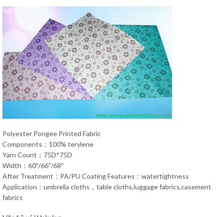
Polyester Pongee Printed Fabric
Components：100% terylene
Yarn Count：75D*75D
Width：60″/66″/68″
After Treatment：PA/PU Coating Features：watertightness
Application：umbrella cloths，table cloths,luggage fabrics,casement
fabrics