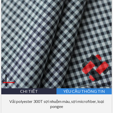
CHI TIẾT
YÊU CẦU THÔNG TIN
Vải polyester 300T sợi nhuộm màu, sợi microfiber, loại
pongee