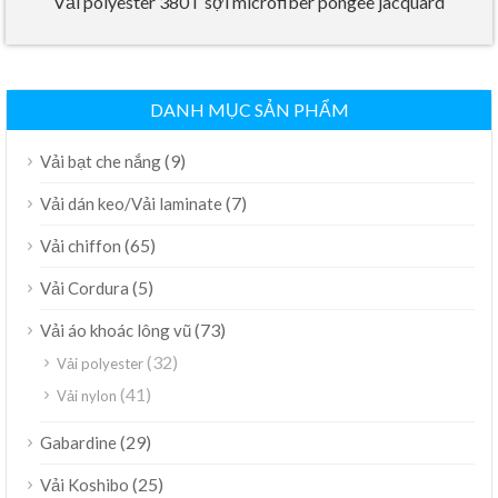
Vải polyester 380T sợi microfiber pongee jacquard
DANH MỤC SẢN PHẨM
(9)
Vải bạt che nắng
(7)
Vải dán keo/Vải laminate
(65)
Vải chiffon
(5)
Vải Cordura
(73)
Vải áo khoác lông vũ
(32)
Vải polyester
(41)
Vải nylon
(29)
Gabardine
(25)
Vải Koshibo