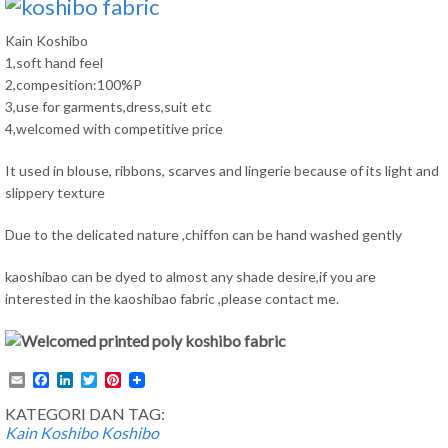
Kain Koshibo
1,soft hand feel
2,compesition:100%P
3,use for garments,dress,suit etc
4,welcomed with competitive price
It used in blouse, ribbons, scarves and lingerie because of its light and
slippery texture
Due to the delicated nature ,chiffon can be hand washed gently
kaoshibao can be dyed to almost any shade desire,if you are
interested in the kaoshibao fabric ,please contact me.
Email
Facebook
LinkedIn
Twitter
Pinterest
KATEGORI DAN TAG:
Kain Koshibo
Koshibo