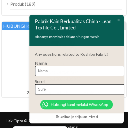
ไทย
(189)
Produk
Bahasa Melayu
Pabrik Kain Berkualitas China - Lean
Polski
HUBUNGI KAMI
Textile Co., Limited
العربية
Biasanya membalas dalam hitungan menit.
Tiếng Việt
Türkçe
Any questions related to Koshibo Fabric?
Русский
Nama
Português do Brasil
Ada pertanyaan?
Español
86.15051486055
Surel
haiming@leantex.com
Italiano
24 jam setiap hari, 7 hari setiap minggu
Français
Hubungi kami melalui WhatsApp
Deutsch
Nederlands
🟢 Online | Kebijakan Privasi
Hak Cipta © 2017 Lean Textile Co., Limited. Seluruh hak dilindungi
English
undang-undang.