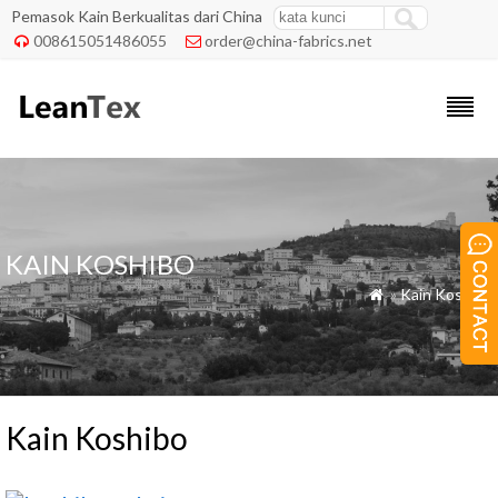
Pemasok Kain Berkualitas dari China
008615051486055
order@china-fabrics.net


KAIN KOSHIBO
»
Kain Koshibo

Kain Koshibo