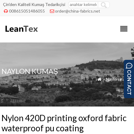
Çin'den Kaliteli Kumaş Tedarikçisi
008615051486055
order@china-fabrics.net


NAYLON KUMAŞ
»
Naylon Kumaş

Nylon 420D printing oxford fabric
waterproof pu coating