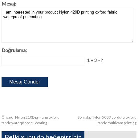
Mesaj:
Doğrulama:
1 + 3 = ?
Önceki:
Nylon 210D printing oxford
Sonraki:
Nylon 500D cordura oxford
fabric waterproof pu coating
fabric multicam printing
Belki şunu da beğenirsiniz