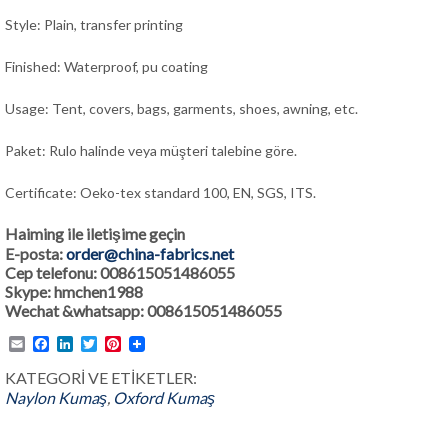
Style: Plain, transfer printing
Finished: Waterproof, pu coating
Usage: Tent, covers, bags, garments, shoes, awning, etc.
Paket: Rulo halinde veya müşteri talebine göre.
Certificate: Oeko-tex standard 100, EN, SGS, ITS.
Haiming ile iletişime geçin
E-posta:
order@china-fabrics.net
Cep telefonu: 008615051486055
Skype: hmchen1988
Wechat &whatsapp: 008615051486055
Email
Facebook
LinkedIn
Twitter
Pinterest
KATEGORİ VE ETİKETLER:
Naylon Kumaş
,
Oxford Kumaş