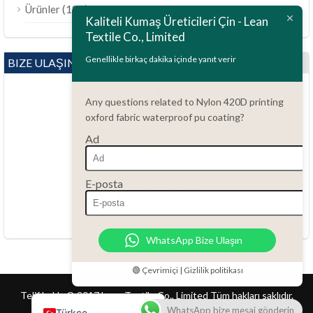
(189)
Ürünler
Bahasa Melayu
Kaliteli Kumaş Üreticileri Çin - Lean
Textile Co., Limited
Polski
Bahasa Indonesia
Genellikle birkaç dakika içinde yanıt verir
BIZE ULAŞIN
العربية
Any questions related to Nylon 420D printing
Tiếng Việt
oxford fabric waterproof pu coating?
Русский
Ad
Português do Brasil
Español
Sorularınız mı var?
E-posta
86.15051486055
Italiano
haiming@leantex.com
Français
Her gün 24 saat, her hafta 7 gün
WhatsApp Bize Ulaşın
Deutsch
Nederlands
🟢 Çevrimiçi | Gizlilik politikası
English
Telif hakkı © 2017 Lean Textile Co., Limited Tüm hakları saklıdır.
WhatsApp bize mesaj gönderin
Türkçe