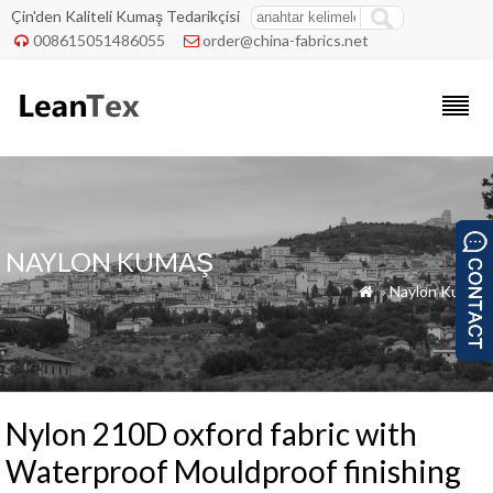
Çin'den Kaliteli Kumaş Tedarikçisi
008615051486055
order@china-fabrics.net


NAYLON KUMAŞ
»
Naylon Kumaş

Nylon 210D oxford fabric with
Waterproof Mouldproof finishing