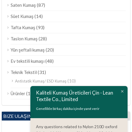
(87)
Saten Kumaş
(14)
Süet Kumaş
(93)
Tafta Kumaş
(28)
Taslon Kumaş
(20)
Yün şeftali kumaş
(48)
Ev tekstili kumaşı
(31)
Teknik Tekstil
(10)
Antistatik Kumaş/ ESD Kumaş
ไทย
Kaliteli Kumaş Üreticileri Çin - Lean
(189)
Ürünler
Bahasa Melayu
Textile Co., Limited
Polski
Genellikle birkaç dakika içinde yanıt verir
Bahasa Indonesia
BIZE ULAŞIN
العربية
Any questions related to Nylon 210D oxford