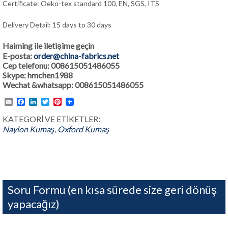
Certificate: Oeko-tex standard 100, EN, SGS, ITS
Delivery Detail: 15 days to 30 days
Haiming ile iletişime geçin
E-posta:
order@china-fabrics.net
Cep telefonu: 008615051486055
Skype: hmchen1988
Wechat &whatsapp: 008615051486055
Email
Facebook
LinkedIn
Twitter
Pinterest
KATEGORİ VE ETİKETLER:
Naylon Kumaş
,
Oxford Kumaş
Soru Formu (en kısa sürede size geri dönüş
yapacağız)