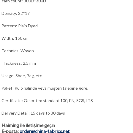
Yarn count: 300D*300D
Density: 22*17
Pattern: Plain Dyed
Width: 150 cm
Technics: Woven
Thickness: 2.5 mm
Usage: Shoe, Bag,
e
tc
Paket: Rulo halinde veya müşteri talebine göre.
Certificate: Oeko-tex standard 100, EN, SGS, ITS
Delivery Detail: 15 days to 30 days
Haiming ile iletişime geçin
E-posta:
order@china-fabrics.net