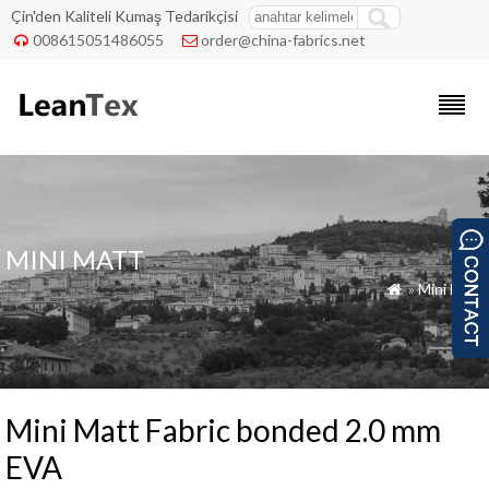
Çin'den Kaliteli Kumaş Tedarikçisi
008615051486055
order@china-fabrics.net


MINI MATT
»
Mini Matt

Mini Matt Fabric bonded 2.0 mm
EVA