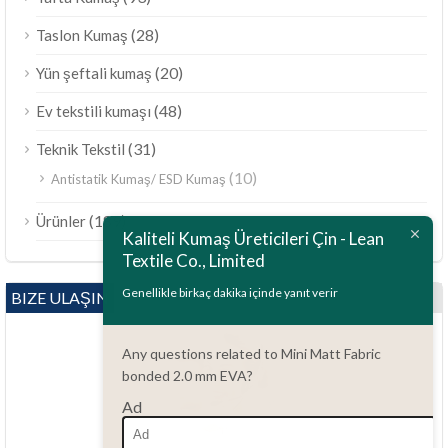
(28)
Taslon Kumaş
(20)
Yün şeftali kumaş
(48)
Ev tekstili kumaşı
(31)
Teknik Tekstil
(10)
Antistatik Kumaş/ ESD Kumaş
ไทย
(189)
Ürünler
Bahasa Melayu
Kaliteli Kumaş Üreticileri Çin - Lean
Textile Co., Limited
Polski
Bahasa Indonesia
Genellikle birkaç dakika içinde yanıt verir
BIZE ULAŞIN
العربية
Any questions related to Mini Matt Fabric
Tiếng Việt
bonded 2.0 mm EVA?
Русский
Ad
Português do Brasil