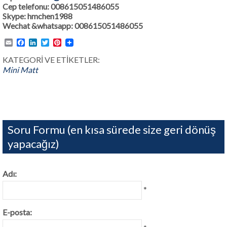
Cep telefonu: 008615051486055
Skype: hmchen1988
Wechat &whatsapp: 008615051486055
Email
Facebook
LinkedIn
Twitter
Pinterest
KATEGORİ VE ETİKETLER:
Mini Matt
Soru Formu (en kısa sürede size geri dönüş
yapacağız)
Adı:
*
E-posta: