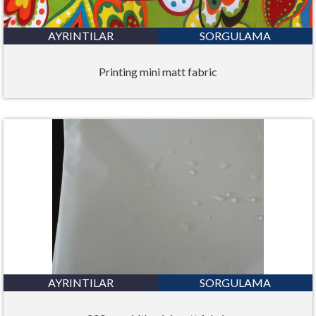
AYRINTILAR
SORGULAMA
Printing mini matt fabric
AYRINTILAR
SORGULAMA