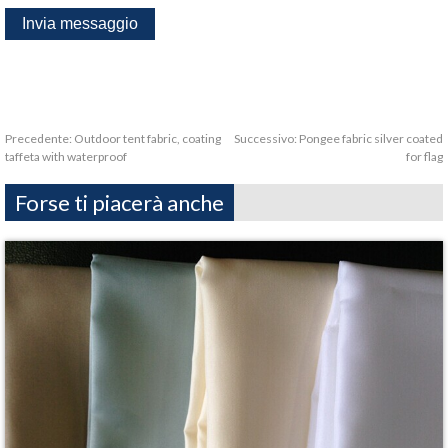
Precedente:
Outdoor tent fabric, coating
Successivo:
Pongee fabric silver coated
taffeta with waterproof
for flag
Forse ti piacerà anche