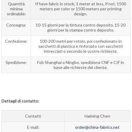
Quantità
If have fabric in stock, 1 meter at less, if not, 1500
minima
meters per color or 1500 meters per printing
ordinabile:
design.
Consegna:
10-15 giorni per la tintura contro deposito, 15-20
giorni per la stampa contro deposito.
Confezione:
100-200 metri per rotolo, poi confezionato in
sacchetti di plastica e rinforzato con sacchetti
intrecciati o secondo le vostre richieste.
Spedizione:
Fob Shanghai o Ningbo, spedizione CNF e CIF in
base alle richieste del cliente.
Dettagli di contatto:
Contatti
Haiming Chen
E-mail:
order@china-fabrics.net