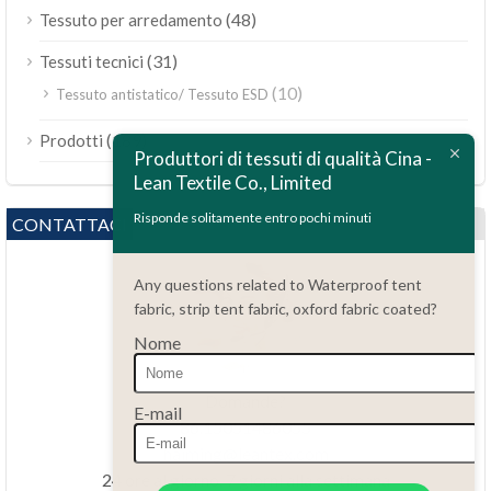
(48)
Tessuto per arredamento
(31)
Tessuti tecnici
(10)
Tessuto antistatico/ Tessuto ESD
ไทย
(189)
Prodotti
Bahasa Melayu
Produttori di tessuti di qualità Cina -
Lean Textile Co., Limited
Polski
Bahasa Indonesia
Risponde solitamente entro pochi minuti
CONTATTACI
العربية
Any questions related to Waterproof tent
Tiếng Việt
fabric, strip tent fabric, oxford fabric coated?
Türkçe
Nome
Русский
Português do Brasil
Domande?
E-mail
86.15051486055
Español
haiming@leantex.com
Français
24 ore al giorno, 7 giorni alla settimana