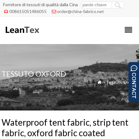
Fornitore di tessuti di qualità dalla Cina
008615051486055
order@china-fabrics.net


TESSUTO OXFORD
»
Tessuto Oxford

Waterproof tent fabric, strip tent
fabric, oxford fabric coated