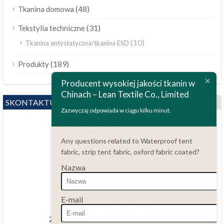
(48)
Tkanina domowa
(31)
Tekstylia techniczne
(10)
Tkanina antystatyczna/tkanina ESD
ไทย
(189)
Produkty
Bahasa Melayu
Producent wysokiej jakości tkanin w
Chinach – Lean Textile Co., Limited
Bahasa Indonesia
SKONTAKTUJ SIĘ Z NAMI
العربية
Zazwyczaj odpowiada w ciągu kilku minut.
Tiếng Việt
Any questions related to Waterproof tent
Türkçe
fabric, strip tent fabric, oxford fabric coated?
Русский
Nazwa
Português do Brasil
Pytania?
Español
86.15051486055
E-mail
haiming@leantex.com
Italiano
24 godziny na dobę, 7 dni w tygodniu