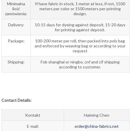
Minimalna
If have fabric in stock, 1 meter at less, if not, 1500
ilość
meters per color or 1500 meters per printing
zamówienia:
design.
Delivery:
10-15 days for dyeing against deposit, 15-20 days
for printing against deposit.
Package:
100-200 meter per roll, then packed into poly bag
and enforced by weaving bag or according to your
request
Shipping:
Fob shanghai or ningbo, cnf and cif shipping
according to customer.
Contact Details:
Kontakt
Haiming Chen
E-mail:
order@china-fabrics.net