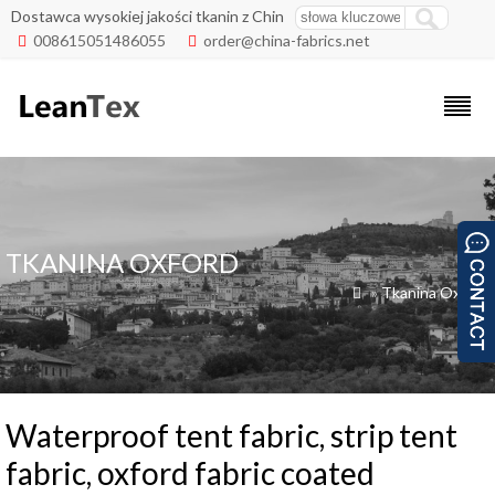
Dostawca wysokiej jakości tkanin z Chin
008615051486055
order@china-fabrics.net


TKANINA OXFORD
»
Tkanina Oxford

Waterproof tent fabric, strip tent
fabric, oxford fabric coated