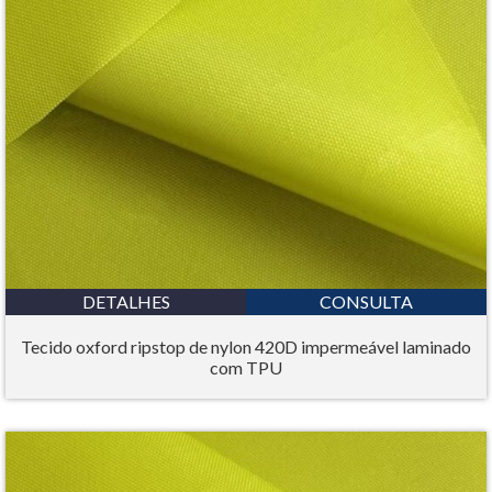
DETALHES
CONSULTA
Tecido oxford ripstop de nylon 420D impermeável laminado
com TPU