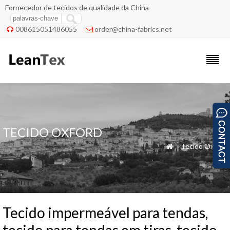
Fornecedor de tecidos de qualidade da China
008615051486055
order@china-fabrics.net


TECIDO OXFORD
»
Tecido Oxford

Tecido impermeável para tendas,