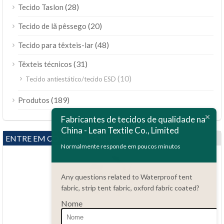
(28)
Tecido Taslon
(20)
Tecido de lã pêssego
(48)
Tecido para têxteis-lar
(31)
Têxteis técnicos
(10)
Tecido antiestático/tecido ESD
ไทย
(189)
Produtos
Bahasa Melayu
Fabricantes de tecidos de qualidade na
China - Lean Textile Co., Limited
Polski
ENTRE EM CONTATO CONOSCO
Bahasa Indonesia
Normalmente responde em poucos minutos
العربية
Any questions related to Waterproof tent
Tiếng Việt
fabric, strip tent fabric, oxford fabric coated?
Türkçe
Nome
Русский
Dúvidas?