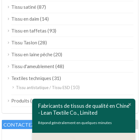
(87)
Tissu satiné
(14)
Tissu en daim
(93)
Tissu en taffetas
(28)
Tissu Taslon
(20)
Tissu en laine pêche
(48)
Tissu d'ameublement
(31)
Textiles techniques
(10)
Tissu antistatique / Tissu ESD
ไทย
(189)
Produits
Bahasa Melayu
Fabricants de tissus de qualité en Chine
- Lean Textile Co., Limited
Polski
Bahasa Indonesia
Répond généralement en quelques minutes
CONTACTEZ-NOUS
العربية