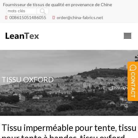
Fournisseur de tissus de qualité en provenance de Chine
008615051486055
order@china-fabrics.net


TISSU OXFORD
»
Tissu Oxford

Tissu imperméable pour tente, tissu