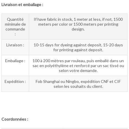
Livraison et emballage :
Quantité
If have fabric in stock, 1 meter at less, if not, 1500
minimale de
meters per color or 1500 meters per printing
commande
design.
:
Livraison :
10-15 days for dyeing against deposit, 15-20 days
for printing against deposit.
Emballage :
100 à 200 mètres par rouleau, puis emballé dans un
sac en polyéthylène et renforcé par un sac tissé ou
selon votre demande.
Expédition :
Fob Shanghai ou Ningbo, expédition CNF et CIF
selon les souhaits du client.
Coordonnées :