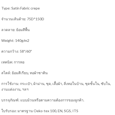
Type: Satin Fabric crepe
จำนวนเส้นด้าย: 75D*150D
ลวดลาย: ย้อมสีพื้น
Weight: 140g/m2
ความกว้าง: 58″/60″
เทคนิค: การทอ
สไตล์: ย้อมสีเรียบ, ทอผ้าซาติน
การใช้งาน: กระเป๋า, ผ้าม่าน, ชุด, เสื้อผ้า, สิ่งทอในบ้าน, ชุดชั้นใน, ซับใน,
งานแต่งงาน, ฯลฯ
บรรจุภัณฑ์: แบบม้วนหรือตามความต้องการของลูกค้า.
ใบรับรอง: มาตรฐาน Oeko-tex 100, EN, SGS, ITS