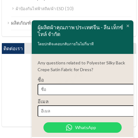
(10)
ผ้าป้องกันไฟฟ้าสถิต/ผ้า ESD
Bahasa Melayu
(189)
ผลิตภัณฑ์
ผู้ผลิตผ้าคุณภาพ ประเทศจีน - ลีน เท็กซ์
Polski
ไทล์ จำกัด
Bahasa Indonesia
โดยปกติจะตอบกลับภายในไม่กี่นาที
العربية
ติดต่อเรา
Tiếng Việt
Any questions related to Polyester Silky Back
Türkçe
Crepe Satin Fabric for Dress?
Русский
ชื่อ
Português do Brasil
Español
มีคำถามไหม?
อีเมล
86.15051486055
Italiano
haiming@leantex.com
Français
24 ชั่วโมงทุกวัน 7 วันต่อสัปดาห์
WhatsApp
Deutsch