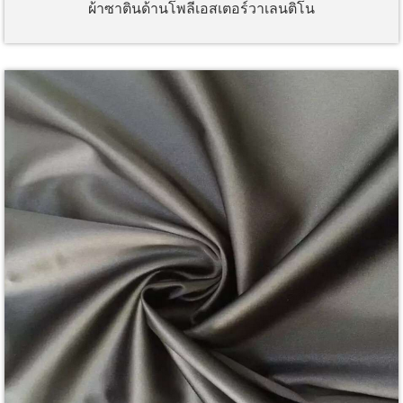
ผ้าซาตินด้านโพลีเอสเตอร์วาเลนติโน