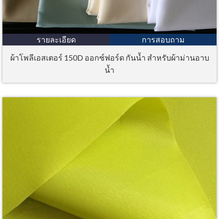
รายละเอียด
การสอบถาม
ผ้าโพลีเอสเตอร์ 150D ออกซ์ฟอร์ด กันน้ำ สำหรับผ้าม่านอาบ
น้ำ