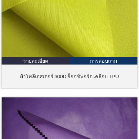
รายละเอียด
การสอบถาม
ผ้าโพลีเอสเตอร์ 300D อ็อกซ์ฟอร์ด เคลือบ TPU