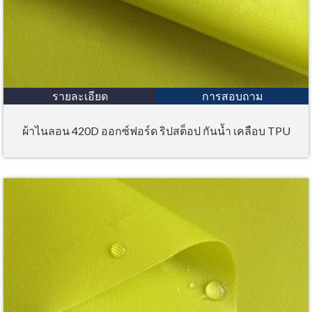
รายละเอียด
การสอบถาม
ผ้าไนลอน 420D ออกซ์ฟอร์ด ริปสต็อป กันน้ำ เคลือบ TPU