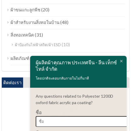
(20)
ผ้าขนแกะลูกพีช
(48)
ผ้าสำหรับงานสิ่งทอในบ้าน
(31)
สิ่งทอเทคนิค
(10)
ผ้าป้องกันไฟฟ้าสถิต/ผ้า ESD
Bahasa Melayu
(189)
ผลิตภัณฑ์
ผู้ผลิตผ้าคุณภาพ ประเทศจีน - ลีน เท็กซ์
Polski
ไทล์ จำกัด
Bahasa Indonesia
โดยปกติจะตอบกลับภายในไม่กี่นาที
العربية
ติดต่อเรา
Tiếng Việt
Any questions related to Polyester 1200D
Türkçe
oxford fabric acrylic pa coating?
Русский
ชื่อ
Português do Brasil
Español
มีคำถามไหม?