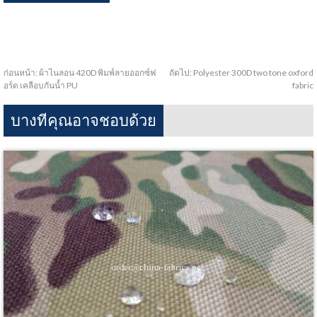
ก่อนหน้า:
ผ้าไนลอน 420D พิมพ์ลายออกซ์ฟ
ถัดไป:
Polyester 300D two tone oxford
อร์ด เคลือบกันน้ำ PU
fabric
บางทีคุณอาจชอบด้วย