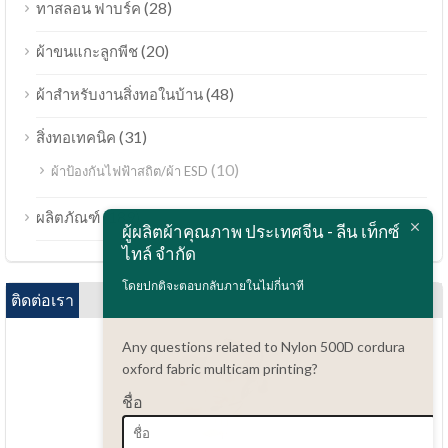
(28)
ทาสลอน ฟาบร์ค
(20)
ผ้าขนแกะลูกพีช
(48)
ผ้าสำหรับงานสิ่งทอในบ้าน
(31)
สิ่งทอเทคนิค
(10)
ผ้าป้องกันไฟฟ้าสถิต/ผ้า ESD
Bahasa Melayu
(189)
ผลิตภัณฑ์
ผู้ผลิตผ้าคุณภาพ ประเทศจีน - ลีน เท็กซ์
Polski
ไทล์ จำกัด
Bahasa Indonesia
โดยปกติจะตอบกลับภายในไม่กี่นาที
العربية
ติดต่อเรา
Tiếng Việt
Any questions related to Nylon 500D cordura
Türkçe
oxford fabric multicam printing?
Русский
ชื่อ
Português do Brasil