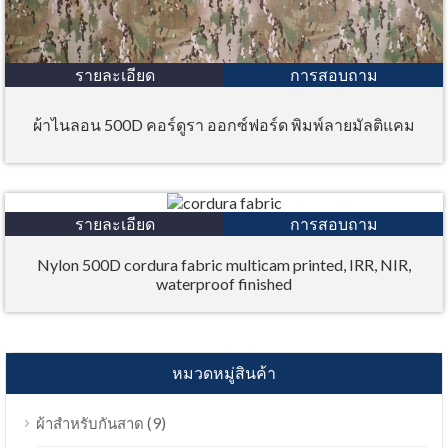
รายละเอียด
การสอบถาม
ผ้าไนลอน 500D คอร์ดูรา ออกซ์ฟอร์ด พิมพ์ลายมัลติแคม
รายละเอียด
การสอบถาม
Nylon 500D cordura fabric multicam printed, IRR, NIR,
waterproof finished
หมวดหมู่สินค้า
(9)
ผ้าสำหรับกันสาด