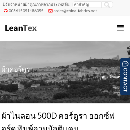
ผู้จัดจำหน่ายผ้าคุณภาพจากประเทศจีน
008615051486055
order@china-fabrics.net


ผ้าคอร์ดูรา
»
ผ้าคอร์ดูรา

ผ้าไนลอน 500D คอร์ดูรา ออกซ์ฟ
อร์ด พิมพ์ลายมัลติแคม