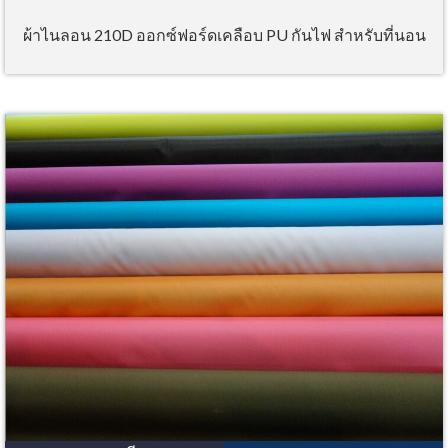
ผ้าไนลอน 210D ออกซ์ฟอร์ดเคลือบ PU กันไฟ สำหรับที่นอน