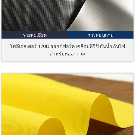
รายละเอียด
การสอบถาม
โพลีเอสเตอร์ 420D ออกซ์ฟอร์ด เคลือบพีวีซี กันน้ำ กันไฟ
สำหรับท่ออากาศ