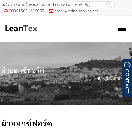
ผู้จัดจำหน่ายผ้าคุณภาพจากประเทศจีน
008615051486055
order@china-fabrics.net


ผ้าออกซ์ฟอร์ด
» ผ้าอ็อกซ์ฟอร์ด

ผ้าออกซ์ฟอร์ด