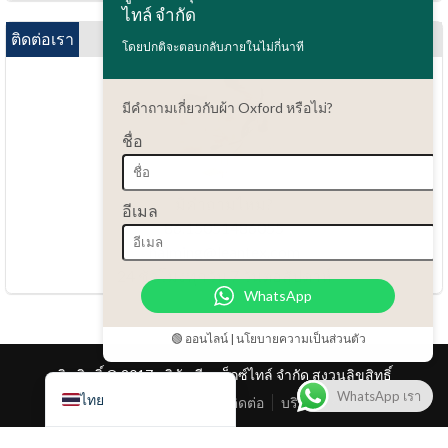
Bahasa Indonesia
ไทล์ จำกัด
العربية
ติดต่อเรา
โดยปกติจะตอบกลับภายในไม่กี่นาที
Tiếng Việt
Türkçe
มีคำถามเกี่ยวกับผ้า Oxford หรือไม่?
Русский
ชื่อ
Português do Brasil
Español
มีคำถามไหม?
อีเมล
86.15051486055
Italiano
haiming@leantex.com
Français
24 ชั่วโมงทุกวัน 7 วันต่อสัปดาห์
WhatsApp
Deutsch
Nederlands
🟢 ออนไลน์ | นโยบายความเป็นส่วนตัว
English
ลิขสิทธิ์ © 2017 บริษัท ลีน เท็กซ์ไทล์ จำกัด สงวนลิขสิทธิ์
WhatsApp เรา
ไทย
หน้าแรก
สินค้า
ติดต่อ
บริการลูกค้า