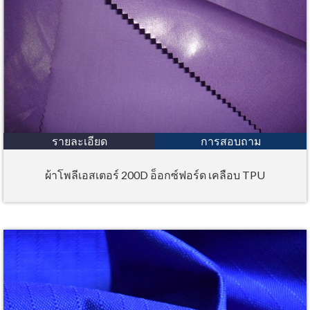
รายละเอียด
การสอบถาม
ผ้าโพลีเอสเตอร์ 200D อ็อกซ์ฟอร์ด เคลือบ TPU