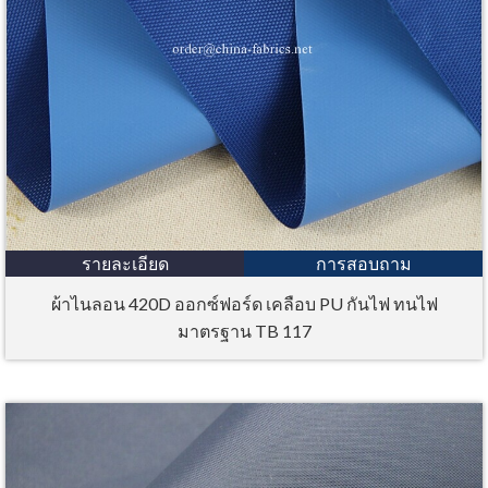
รายละเอียด
การสอบถาม
ผ้าไนลอน 420D ออกซ์ฟอร์ด เคลือบ PU กันไฟ ทนไฟ
มาตรฐาน TB 117