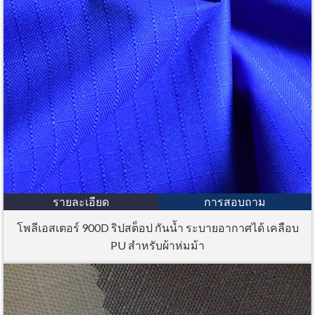
รายละเอียด
การสอบถาม
โพลีเอสเตอร์ 900D ริปสต็อป กันน้ำ ระบายอากาศได้ เคลือบ
PU สำหรับผ้าห่มม้า