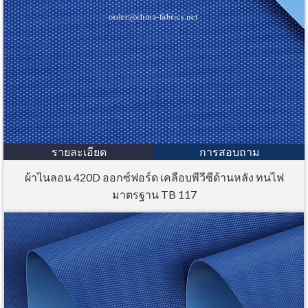
รายละเอียด
การสอบถาม
ผ้าไนลอน 420D ออกซ์ฟอร์ด เคลือบพีวีซีด้านหลัง ทนไฟ
มาตรฐาน TB 117