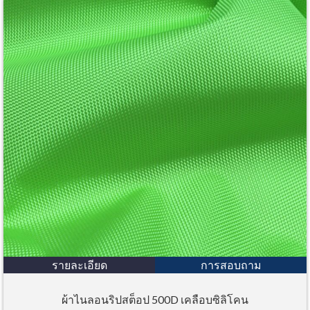
รายละเอียด
การสอบถาม
ผ้าไนลอนริปสต็อป 500D เคลือบซิลิโคน