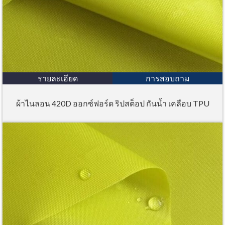
รายละเอียด
การสอบถาม
ผ้าไนลอน 420D ออกซ์ฟอร์ด ริปสต็อป กันน้ำ เคลือบ TPU