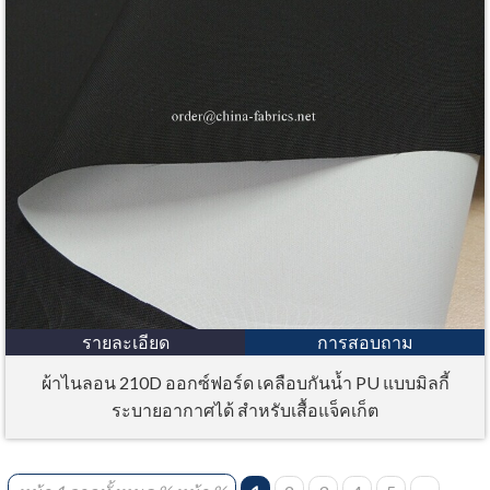
รายละเอียด
การสอบถาม
ผ้าไนลอน 210D ออกซ์ฟอร์ด เคลือบกันน้ำ PU แบบมิลกี้
ระบายอากาศได้ สำหรับเสื้อแจ็คเก็ต