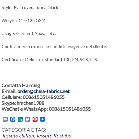
Style: Plain dyed, formal black
Weight: 115-125 GSM
Usage: Garment,Abaya, etc.
Confezione: In rotoli o secondo le esigenze del cliente.
Certificato: Oeko-tex standard 100, EN, SGS, ITS.
Contatta Haiming
E-mail:
order@china-fabrics.net
Cellulare: 008615051486055
Skype: hmchen1988
WeChat e WhatsApp: 008615051486055
Email
Facebook
LinkedIn
Twitter
Pinterest
CATEGORIA E TAG:
Tessuto chiffon
,
Tessuto Koshibo