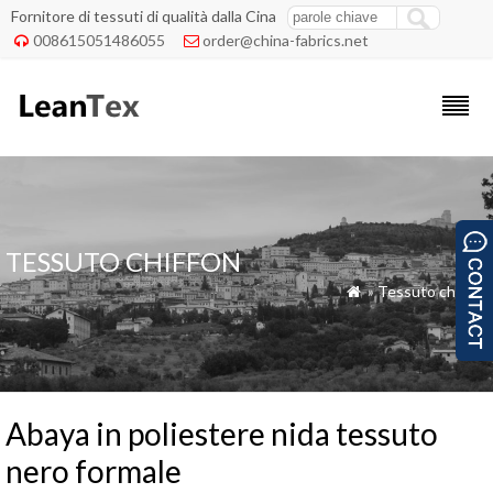
Fornitore di tessuti di qualità dalla Cina
008615051486055
order@china-fabrics.net


TESSUTO CHIFFON
»
Tessuto chiffon

Abaya in poliestere nida tessuto
nero formale