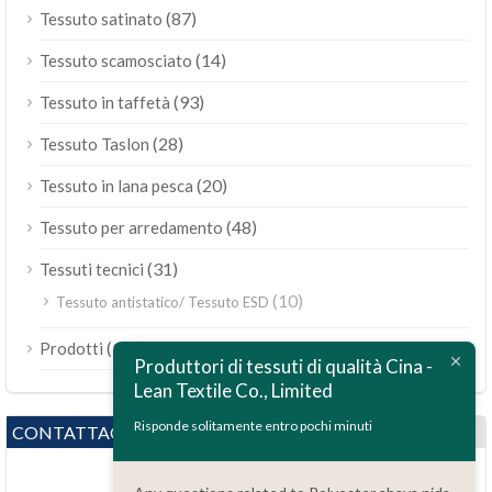
(87)
Tessuto satinato
(14)
Tessuto scamosciato
(93)
Tessuto in taffetà
(28)
Tessuto Taslon
(20)
Tessuto in lana pesca
(48)
Tessuto per arredamento
(31)
Tessuti tecnici
(10)
Tessuto antistatico/ Tessuto ESD
ไทย
(189)
Prodotti
Bahasa Melayu
Produttori di tessuti di qualità Cina -
Lean Textile Co., Limited
Polski
Bahasa Indonesia
Risponde solitamente entro pochi minuti
CONTATTACI
العربية