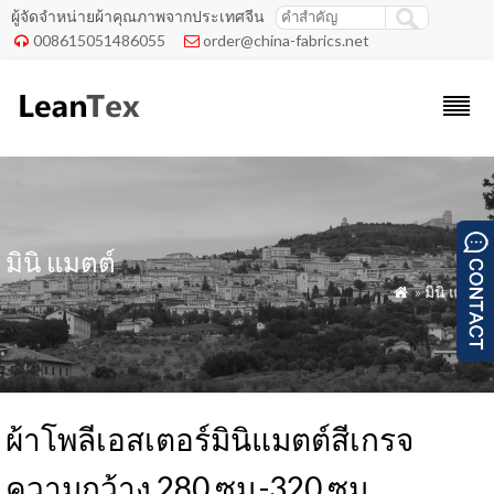
ผู้จัดจำหน่ายผ้าคุณภาพจากประเทศจีน
008615051486055
order@china-fabrics.net


มินิ แมตต์
»
มินิ แมตต์

ผ้าโพลีเอสเตอร์มินิแมตต์สีเกรจ
ความกว้าง 280 ซม.-320 ซม.