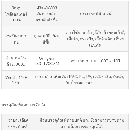
ประเภทการ
วัสดุ:
จัดหา: ผลิต
ประเภท: มินิแมตต์
โพลีเอสเตอร์
100%
ตามคำสั่งซื้อ
การใช้งาน: ผ้าปูโต๊ะ, ผ้าคลุมเก้าอี้,
เทคนิค: การ
คุณสมบัติ: ย้อม
เสื้อผ้า, กระเป๋า, เสื้อผ้าเด็ก, เต็นท์,
ทอ
สีพื้น
เป็นต้น.
จำนวนเส้น
Weight:
ความหนาแน่น: 100T~110T
150~170GSM
ด้าย: 300D
การเคลือบเพิ่มเติม: PVC, PU, PA, เคลือบเงิน, กันน้ำ,
Width: 110-
126″
กันน้ำหยด, ฯลฯ.
บรรจุภัณฑ์และการจัดส่ง
รายละเอียด
ม้วนบรรจุภัณฑ์ตามปกติ และยังสามารถปรับตาม
บรรจุภัณฑ์:
ความต้องการของคุณได้.