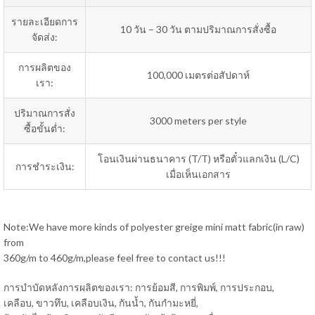
รายละเอียดการ
10 วัน – 30 วัน ตามปริมาณการสั่งซื้อ
จัดส่ง:
การผลิตของ
100,000 เมตรต่อสัปดาห์
เรา:
ปริมาณการสั่ง
3000 meters per style
ซื้อขั้นต่ำ:
โอนเงินผ่านธนาคาร (T/T) หรือตั๋วแลกเงิน (L/C)
การชำระเงิน:
เมื่อเห็นเอกสาร
Note:We have more kinds of polyester greige mini matt fabric(in raw)
from
360g/m to 460g/m,please feel free to contact us!!!
การบำบัดหลังการผลิตของเรา: การย้อมสี, การพิมพ์, การประกอบ,
เคลือบ, ขาวทึบ, เคลือบเงิน, กันน้ำ, กันกำมะหยี่,