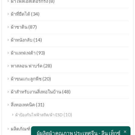
(8)
ผ้าโพลีเอสเตอร์กริง
(34)
ผ้าที่ยืดได้
(87)
ผ้าซาติน
(14)
ผ้าหนังกลับ
(93)
ผ้าแทฟเฟต้า
(28)
ทาสลอน ฟาบร์ค
(20)
ผ้าขนแกะลูกพีช
(48)
ผ้าสำหรับงานสิ่งทอในบ้าน
(31)
สิ่งทอเทคนิค
(10)
ผ้าป้องกันไฟฟ้าสถิต/ผ้า ESD
Bahasa Melayu
(189)
ผลิตภัณฑ์
ผู้ผลิตผ้าคุณภาพ ประเทศจีน - ลีน เท็กซ์
Polski