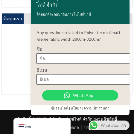
ไทล์ จำกัด
Bahasa Indonesia
โดยปกติจะตอบกลับภายในไม่กี่นาที
العربية
ติดต่อเรา
Tiếng Việt
Any questions related to Polyester mini matt
Türkçe
greige fabric width 280cm-320cm?
Русский
ชื่อ
Português do Brasil
Español
มีคำถามไหม?
อีเมล
86.15051486055
Italiano
haiming@leantex.com
Français
24 ชั่วโมงทุกวัน 7 วันต่อสัปดาห์
WhatsApp
Deutsch
Nederlands
🟢 ออนไลน์ | นโยบายความเป็นส่วนตัว
English
ลิขสิทธิ์ © 2017 บริษัท ลีน เท็กซ์ไทล์ จำกัด สงวนลิขสิทธิ์
WhatsApp เรา
ไทย
หน้าแรก
สินค้า
ติดต่อ
บริการลูกค้า