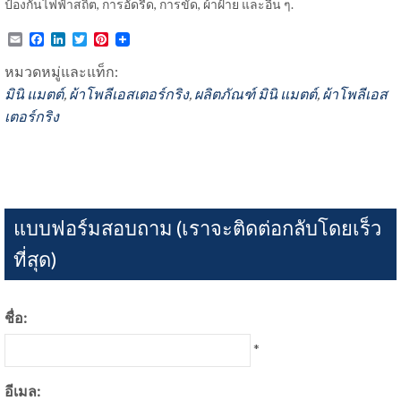
ป้องกันไฟฟ้าสถิต, การอัดรีด, การขัด, ผ้าฝ้าย และอื่น ๆ.
Email
Facebook
LinkedIn
Twitter
Pinterest
หมวดหมู่และแท็ก:
มินิ แมตต์
,
ผ้าโพลีเอสเตอร์กริง
,
ผลิตภัณฑ์
มินิ แมตต์
,
ผ้าโพลีเอส
เตอร์กริง
แบบฟอร์มสอบถาม (เราจะติดต่อกลับโดยเร็ว
ที่สุด)
ชื่อ:
*
อีเมล: