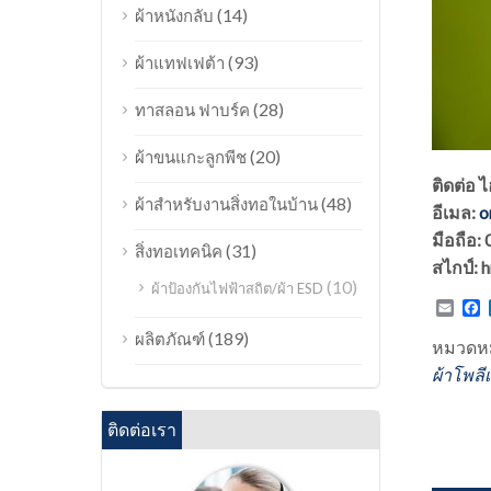
(14)
ผ้าหนังกลับ
(93)
ผ้าแทฟเฟต้า
(28)
ทาสลอน ฟาบร์ค
(20)
ผ้าขนแกะลูกพีช
ติดต่อ 
(48)
ผ้าสำหรับงานสิ่งทอในบ้าน
อีเมล:
o
มือถือ
(31)
สิ่งทอเทคนิค
สไกป์:
(10)
ผ้าป้องกันไฟฟ้าสถิต/ผ้า ESD
Emai
F
(189)
ผลิตภัณฑ์
หมวดหม
ผ้าโพลี
ติดต่อเรา