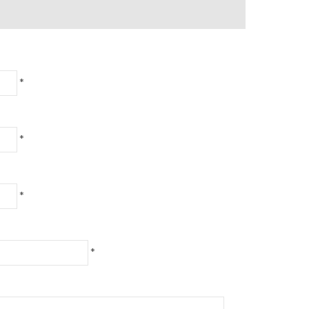
*
*
*
*