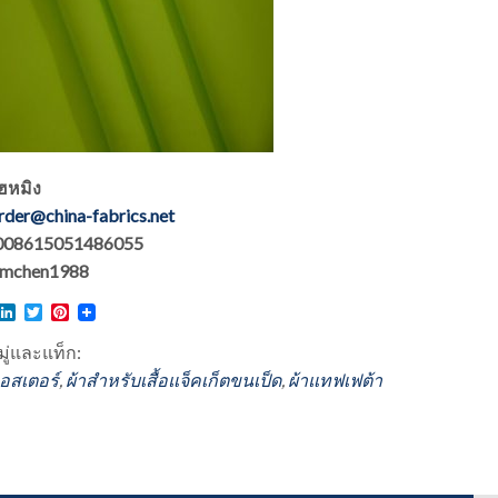
ไฮหมิง
rder@china-fabrics.net
: 008615051486055
 hmchen1988
l
acebook
LinkedIn
Twitter
Pinterest
ู่และแท็ก:
เอสเตอร์
,
ผ้าสำหรับเสื้อแจ็คเก็ตขนเป็ด
,
ผ้าแทฟเฟต้า