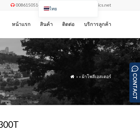
008615051486055
order@china-fabrics.net


ไทย
English
หน้าแรก
สินค้า
ติดต่อ
บริการลูกค้า
Nederlands
Deutsch
Français
Italiano
Español
»
»
ผ้าโพลีเอสเตอร์

Português do Brasil
Русский
Türkçe
Tiếng Việt
 300T
العربية
Bahasa Indonesia