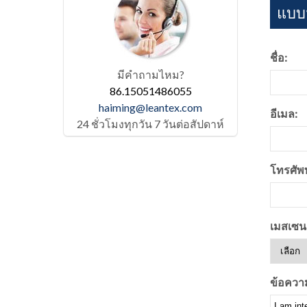
แบบฟ
ชื่อ:
มีคำถามไหม?
86.15051486055
haiming@leantex.com
อีเมล:
24 ชั่วโมงทุกวัน 7 วันต่อสัปดาห์
โทรศัพท
เมสเซนเ
ข้อควา