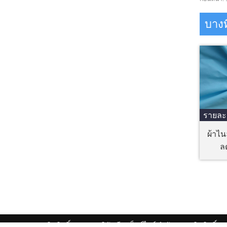
บาง
รายละ
ผ้าไ
ล
ลิขสิทธิ์ © 2017 บริษัท ลีน เท็กซ์ไทล์ จำกัด สงวนลิขสิทธิ์