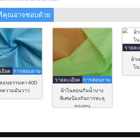
ทีคุณอาจชอบด้วย
รายละเ
ผ้าเ
ไน
เอียด
การสอบถาม
รายละเอียด
การสอบถาม
นลอนธรรมดา 40D
ผ้าไนลอนกันน้ำบาง
ดความมันวาว
พิเศษป้องกันการทะลุ
ของขน