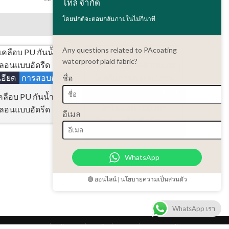
ไทล์ จำกัด
โดยปกติจะตอบกลับภายในไม่กี่นาที
Any questions related to PAcoating
waterproof plaid fabric?
อียด
การสอบถาม
ชื่อ
รายละเอียด
การสอบถาม
คลือบ PU กันน้ำ
ผ้าไนลอน 18D เบา
ลอนแบบอัดรีด
อีเมล
สำหรับเครื่องรีดผ้าแบบ
เบา ป้องกันการหลุดของ
ขน
WhatsApp
🟢 ออนไลน์ | นโยบายความเป็นส่วนตัว
WhatsApp เรา
หน้าแรก
สินค้า
ติดต่อ
บริการลูกค้า