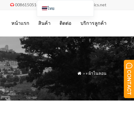
008615051486055
order@china-fabrics.net


ไทย
English
หน้าแรก
สินค้า
ติดต่อ
บริการลูกค้า
Nederlands
Deutsch
Français
Italiano
Español
»
»
ผ้าไนลอน

Português do Brasil
Русский
Türkçe
Tiếng Việt
العربية
Bahasa Indonesia