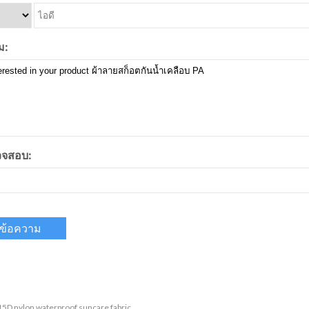
ม:
จสอบ:
15D nylon waterproof suncare fabric