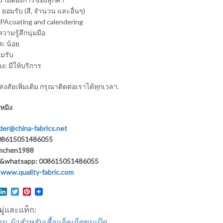
: ยอมรับ (สี, จำนวน และอื่นๆ)
 PAcoating and calendering
ความรู้สึกนุ่มมือ
ต: น้อย
มรับ
ง: มีให้บริการ
สงสัยเพิ่มเติม กรุณาติดต่อเราได้ทุกเวลา.
ฮหมิง
der@china-fabrics.net
 008615051486055
hmchen1988
&whatsapp: 008615051486055
:
www.quality-fabric.com
l
acebook
LinkedIn
Twitter
Pinterest
ู่และแท็ก:
อน
,
ผ้าสำหรับเสื้อแจ็คเก็ตขนเป็ด