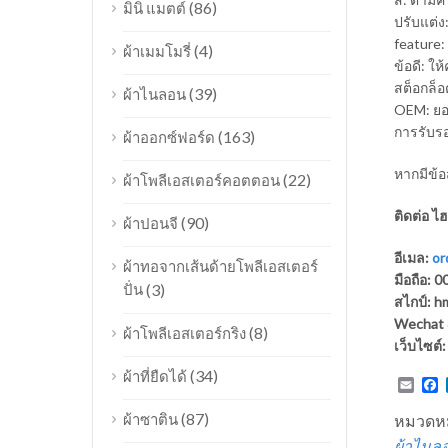
(86)
มินิ แมตต์
ปรับแต่ง
feature:
(4)
ผ้าเมมโมรี่
ข้อดี: ให้
สต็อกล็อ
(39)
ผ้าไนลอน
OEM: ยอ
การรับรอ
(163)
ผ้าออกซ์ฟอร์ด
หากมีข้อ
(22)
ผ้าโพลีเอสเตอร์คอตตอน
ติดต่อ ไ
(90)
ผ้าปอนจี
อีเมล:
or
ผ้าทอจากเส้นด้ายโพลีเอสเตอร์
มือถือ:
ปั่น
(3)
สไกป์: 
Wechat 
(8)
ผ้าโพลีเอสเตอร์กริง
เว็บไซต์
(34)
ผ้าที่ยืดได้
Emai
F
(87)
ผ้าซาติน
หมวดหม
ผ้าไนล