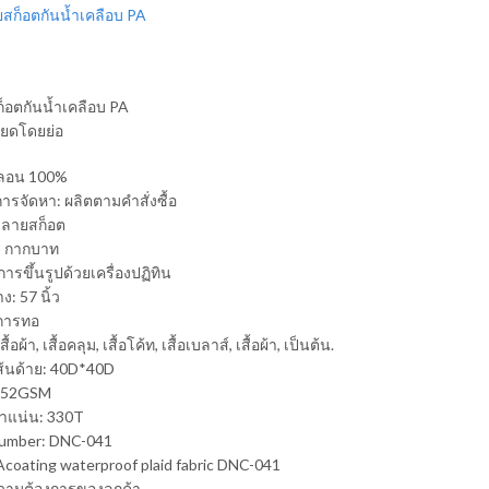
็อตกันน้ำเคลือบ PA
ียดโดยย่อ
ไนลอน 100%
รจัดหา: ผลิตตามคำสั่งซื้อ
 ลายสก็อต
 กากบาท
ารขึ้นรูปด้วยเครื่องปฏิทิน
ง: 57 นิ้ว
 การทอ
สื้อผ้า, เสื้อคลุม, เสื้อโค้ท, เสื้อเบลาส์, เสื้อผ้า, เป็นต้น.
้นด้าย: 40D*40D
 52GSM
แน่น: 330T
umber: DNC-041
coating waterproof plaid fabric DNC-041
วามต้องการของลูกค้า