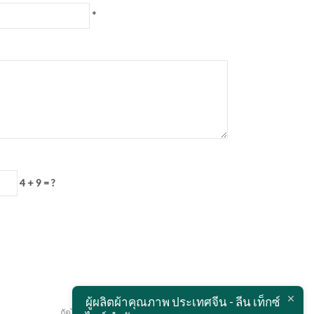
*
4 + 9 = ?
ผู้ผลิตผ้าคุณภาพ ประเทศจีน - ลีน เท็กซ์
ถัดไป:
ผ้าไนลอนกันน้ำ 20D น้ำหนักเบา ผ่านการอบรีด