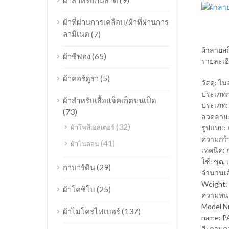
ผ้าสำหรับกันสาด
ผ้าที่ผ่านการเคลือบ/ผ้าที่ผ่านการ
ลามิเนต
(7)
ผ้าลายสก
(65)
ผ้าชีฟอง
รายละเอ
(5)
ผ้าคอร์ดูรา
วัสดุ: 
ประเภทกา
ผ้าสำหรับเสื้อแจ็คเก็ตขนเป็ด
ประเภท:
(73)
ลวดลาย:
(32)
ผ้าโพลีเอสเตอร์
รูปแบบ: ก
ความกว้า
(41)
ผ้าไนลอน
เทคนิค:
ใช้: ชุด, เ
(29)
กาบาร์ดีน
จำนวนเส
Weight:
(25)
ผ้าโคชิโบ
ความหนา
Model N
(137)
ผ้าไมโครไฟเบอร์
name: PA
สี: ตามค