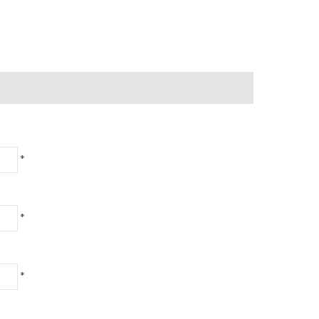
*
*
*