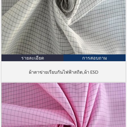
รายละเอียด
การสอบถาม
ผ้าตาข่ายเรียบกันไฟฟ้าสถิต, ผ้า ESD