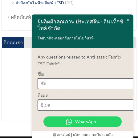
(10)
ผ้าป้องกันไฟฟ้าสถิต/ผ้า ESD
Bahasa Melayu
(189)
ผลิตภัณฑ์
ผู้ผลิตผ้าคุณภาพ ประเทศจีน - ลีน เท็กซ์
Polski
ไทล์ จำกัด
Bahasa Indonesia
โดยปกติจะตอบกลับภายในไม่กี่นาที
العربية
ติดต่อเรา
Tiếng Việt
Any questions related to Anti-static Fabric/
Türkçe
ESD Fabric?
Русский
ชื่อ
Português do Brasil
Español
มีคำถามไหม?
อีเมล
86.15051486055
Italiano
haiming@leantex.com
Français
24 ชั่วโมงทุกวัน 7 วันต่อสัปดาห์
WhatsApp
Deutsch
Nederlands
🟢 ออนไลน์ | นโยบายความเป็นส่วนตัว