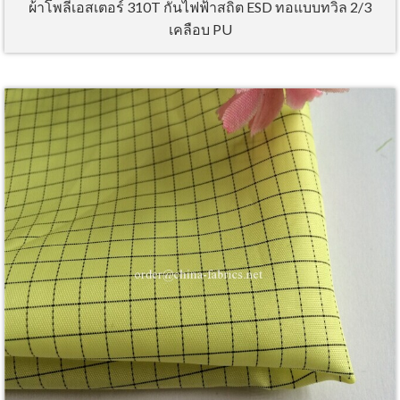
ผ้าโพลีเอสเตอร์ 310T กันไฟฟ้าสถิต ESD ทอแบบทวิล 2/3
เคลือบ PU