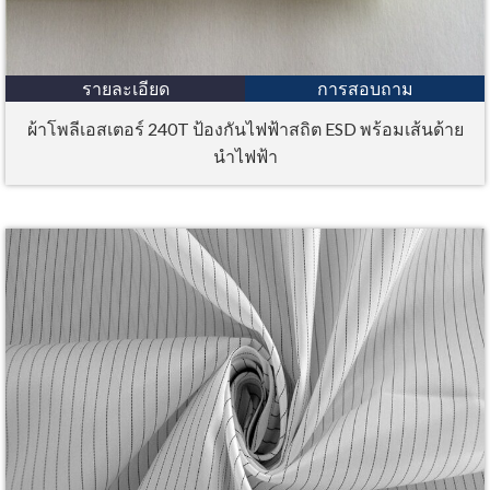
รายละเอียด
การสอบถาม
ผ้าโพลีเอสเตอร์ 240T ป้องกันไฟฟ้าสถิต ESD พร้อมเส้นด้าย
นำไฟฟ้า