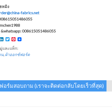
ไฮหมิง
rder@china-fabrics.net
: 008615051486055
 hmchen1988
 &whatsapp: 008615051486055
l
acebook
LinkedIn
Twitter
Pinterest
ู่และแท็ก:
อน
,
ผ้าออกซ์ฟอร์ด
อร์มสอบถาม (เราจะติดต่อกลับโดยเร็วที่สุด)