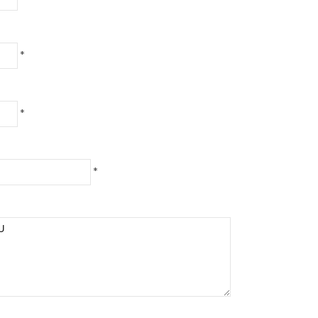
*
*
*