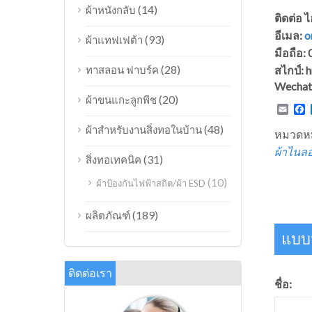
(14)
ผ้าหนังกลับ
ติดต่อ 
อีเมล:
o
(93)
ผ้าแทฟเฟต้า
มือถือ
(28)
ทาสลอน ฟาบร์ค
สไกป์:
Wechat
(20)
ผ้าขนแกะลูกพีช
Emai
F
(48)
ผ้าสำหรับงานสิ่งทอในบ้าน
หมวดหม
ผ้าไนล
(31)
สิ่งทอเทคนิค
(10)
ผ้าป้องกันไฟฟ้าสถิต/ผ้า ESD
(189)
ผลิตภัณฑ์
แบบฟ
ติดต่อเรา
ชื่อ: