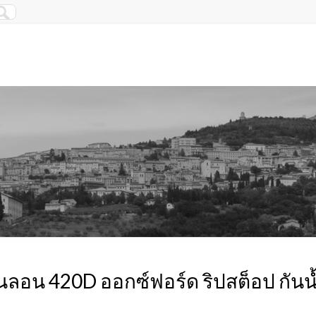
นลอน 420D ออกซ์ฟอร์ด ริปสต็อป กันน