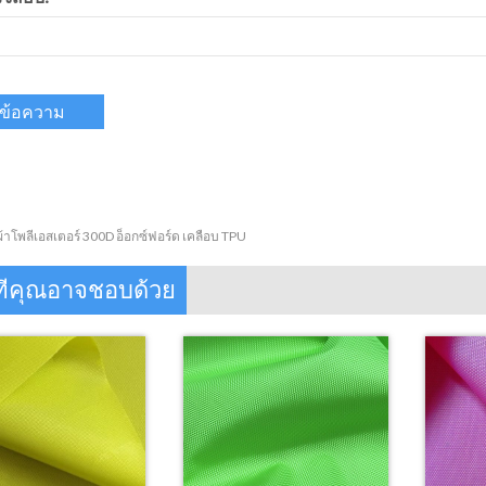
ผ้าโพลีเอสเตอร์ 300D อ็อกซ์ฟอร์ด เคลือบ TPU
ทีคุณอาจชอบด้วย