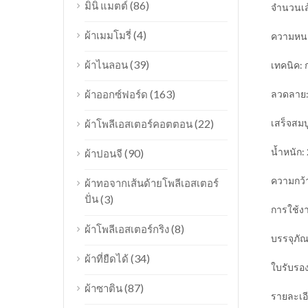
(86)
มินิ แมตต์
จำนวนเส
(4)
ผ้าเมมโมรี่
ความหนา
(39)
ผ้าไนลอน
เทคนิค:
(163)
ผ้าออกซ์ฟอร์ด
ลวดลาย: 
(22)
เสร็จสมบ
ผ้าโพลีเอสเตอร์คอตตอน
น้ำหนัก:
(90)
ผ้าปอนจี
ความกว้า
ผ้าทอจากเส้นด้ายโพลีเอสเตอร์
ปั่น
(3)
การใช้ง
(8)
ผ้าโพลีเอสเตอร์กริง
บรรจุภั
(34)
ผ้าที่ยืดได้
ใบรับรอ
(87)
ผ้าซาติน
รายละเอี