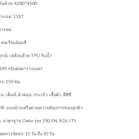
้นด้าย: 420D*420D
แน่น: 118T
 การทอ
ทอเรียบย้อมสี
ูรณ์: เคลือบด้วย TPU กันน้ำ
 290 กรัมต่อตารางเมตร
ง: 150 ซม.
าน:
เต็นท์, ผ้าคลุม, กระเป๋า, เสื้อผ้า, อี
ทีซี
ณฑ์: แบบม้วนหรือตามความต้องการของลูกค้า.
ง: มาตรฐาน Oeko-tex 100, EN, SGS, ITS
ยดการจัดส่ง: 15 วัน ถึง 30 วัน