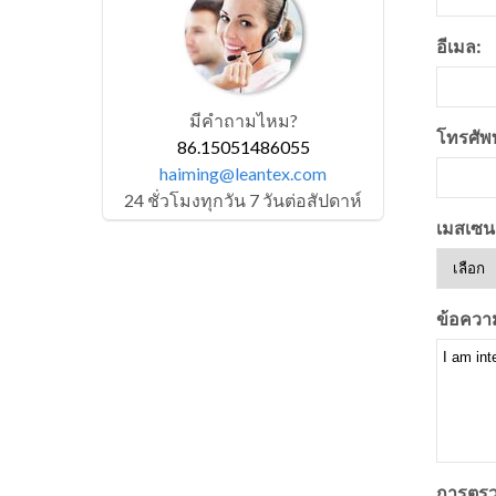
อีเมล:
มีคำถามไหม?
โทรศัพท
86.15051486055
haiming@leantex.com
24 ชั่วโมงทุกวัน 7 วันต่อสัปดาห์
เมสเซนเ
ข้อควา
การตรว