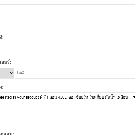
์:
จอร์:
ม:
จสอบ: