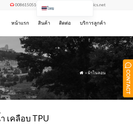
008615051486055
order@china-fabrics.net


ไทย
English
หน้าแรก
สินค้า
ติดต่อ
บริการลูกค้า
Nederlands
Deutsch
Français
Italiano
Español
»
ผ้าไนลอน

Português do Brasil
Русский
Türkçe
Tiếng Việt
้ำ เคลือบ TPU
العربية
Bahasa Indonesia