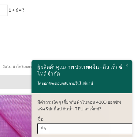
1 + 6 = ?
ผู้ผลิตผ้าคุณภาพ ประเทศจีน - ลีน เท็กซ์
ถัดไป:
ผ้าโพลีเอสเตอร์ 150D ออกซ์ฟอร์ด กันน้ำ สำหรับผ้าม่านอาบน้ำ
ไทล์ จำกัด
โดยปกติจะตอบกลับภายในไม่กี่นาที
มีคำถามใด ๆ เกี่ยวกับ ผ้าไนลอน 420D ออกซ์ฟ
อร์ด ริปสต็อป กันน้ำ TPU ลาเท็กซ์?
ชื่อ