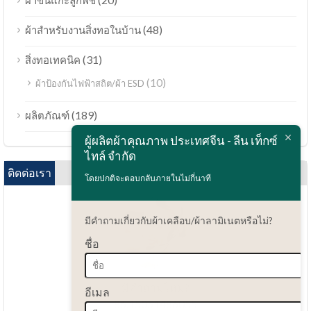
ผ้าขนแกะลูกพีช
(48)
ผ้าสำหรับงานสิ่งทอในบ้าน
(31)
สิ่งทอเทคนิค
(10)
ผ้าป้องกันไฟฟ้าสถิต/ผ้า ESD
Bahasa Melayu
(189)
ผลิตภัณฑ์
Polski
ผู้ผลิตผ้าคุณภาพ ประเทศจีน - ลีน เท็กซ์
Bahasa Indonesia
ไทล์ จำกัด
العربية
ติดต่อเรา
โดยปกติจะตอบกลับภายในไม่กี่นาที
Tiếng Việt
Türkçe
มีคำถามเกี่ยวกับผ้าเคลือบ/ผ้าลามิเนตหรือไม่?
Русский
ชื่อ
Português do Brasil
Español
มีคำถามไหม?
อีเมล
86.15051486055
Italiano