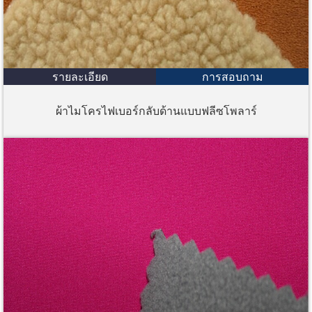
รายละเอียด
การสอบถาม
ผ้าไมโครไฟเบอร์กลับด้านแบบฟลีซโพลาร์