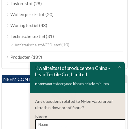
(28)
Taslon-stof
(20)
Wollen perzikstof
(48)
Woningtextiel
(31)
Technische textiel
(10)
Antistatische stof/ESD-stof
ไทย
(189)
Producten
Bahasa Melayu
Kwaliteitsstofproducenten China -
Lean Textile Co., Limited
Polski
NEEM CONTACT MET ONS OP
Bahasa Indonesia
Beantwoordt doorgaans binnen enkele minuten
العربية
Any questions related to Nylon waterproof
Tiếng Việt
ultrathin downproof fabric?
Türkçe
Naam
Русский
Vragen?