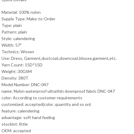
Material: 100% nylon
Supply Type: Make-to-Order
Type: plain
Pattern: plain
Style: calendering
Width: 57″
Technics: Woven
Use: Dress, Garment,dustcoat,downcoat,blouse,garment,etc.
Yarn Count: 15D*15D
Weight: 30GSM
Density: 380T
Model Number: DNC-047
name: Nylon waterproof ultrathin downproof fabric DNC-047
color: According to customer requirements
customized: accepted(color ,quantity and so on)
feature: calendering
advantage: soft hand feeling
stocklot: little
OEM: accepted