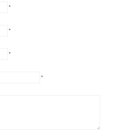
*
*
*
*