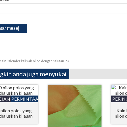
Kain kalender kalis air nilon dengan salutan PU
kin anda juga menyukai
CIAN
PERMINTAAN
PERIN
nilon polos yang
Kain 
haluskan kilauan
nilon 