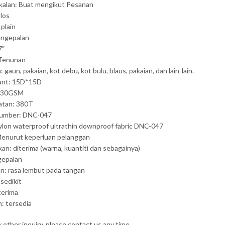
kalan: Buat mengikut Pesanan
olos
 plain
engepalan
7″
 Tenunan
gaun, pakaian, kot debu, kot bulu, blaus, pakaian, dan lain-lain.
unt: 15D*15D
 30GSM
tan: 380T
umber: DNC-047
lon waterproof ultrathin downproof fabric DNC-047
Menurut keperluan pelanggan
kan: diterima (warna, kuantiti dan sebagainya)
ngepalan
n: rasa lembut pada tangan
 sedikit
terima
n: tersedia
 other inquiry, please contact us any time.