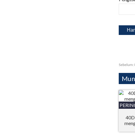
Sebelum:
Mung
PERIN
40D 
meng