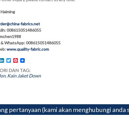
 Haiming
rder@china-fabrics.net
lih: 008615051486055
hmchen1988
& WhatsApp: 008615051486055
eb:
www.quality-fabric.com
l
acebook
LinkedIn
Twitter
Pinterest
ORI DAN TAG:
lon
,
Kain Jaket Down
ng pertanyaan (kami akan menghubungi anda 