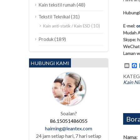
(48)
Kain tekstil rumah
Hubungi
(31)
Tekstil Teknikal
(10)
E-mel:
o
Kain anti-statik / Kain ESD
Mudah A
(189)
Produk
Skype: 
WeChat 
Laman w
HUBUNGI KAMI
Emai
F
KATEG
Kain Ni
Soalan?
Bora
86.15051486055
haiming@leantex.com
24 jam setiap hari, 7 hari setiap
Nama: