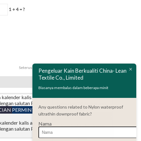
1 + 4 = ?
Seterusnya:
40D nilon polos yang menghaluskan kilauan
Pengeluar Kain Berkualiti China- Lean
Textile Co., Limited
Biasanya membalas dalam beberapa minit
Any questions related to Nylon waterproof
CIAN
PERMINTAAN
ultrathin downproof fabric?
PERINCIAN
PERMINTAAN
kalender kalis air
Nama
Kain kalender ringan
dengan salutan PU
kalender 18D nilon anti-
bulu