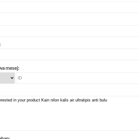
:
a mesej:
ahan: