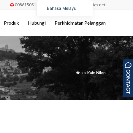
008615051486055
order@china-fabrics.net


Bahasa Melayu
English
Produk
Hubungi
Perkhidmatan Pelanggan
Nederlands
Deutsch
Français
Italiano
Español
»
»
Kain Nilon

Português do Brasil
Русский
Türkçe
Tiếng Việt
العربية
Bahasa Indonesia