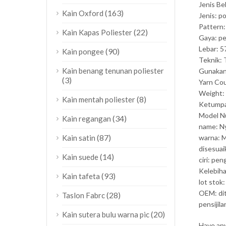
Jenis Be
(163)
Kain Oxford
Jenis: p
Pattern:
(22)
Kain Kapas Poliester
Gaya: p
Lebar: 5
(90)
Kain pongee
Teknik:
Kain benang tenunan poliester
Gunakan: 
(3)
Yarn Co
Weight:
(8)
Kain mentah poliester
Ketumpa
Model N
(34)
Kain regangan
name: Ny
(87)
warna: 
Kain satin
disesuai
(14)
Kain suede
ciri: pe
Kelebiha
(93)
Kain tafeta
lot stok:
OEM: di
(28)
Taslon Fabrc
pensijila
(20)
Kain sutera bulu warna pic
Have any