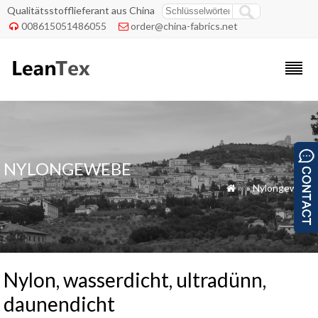
Qualitätsstofflieferant aus China
008615051486055
order@china-fabrics.net


NYLONGEWEBE
»
»
Nylongewebe

Nylon, wasserdicht, ultradünn,
daunendicht