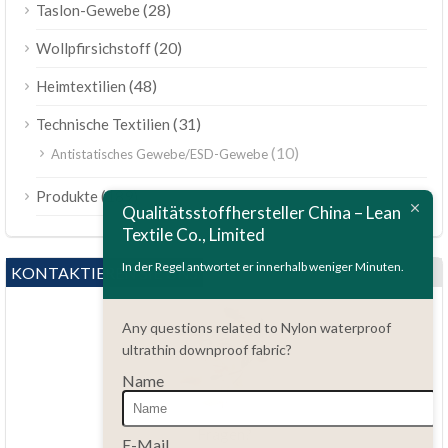
(28)
Taslon-Gewebe
(20)
Wollpfirsichstoff
(48)
Heimtextilien
(31)
Technische Textilien
(10)
Antistatisches Gewebe/ESD-Gewebe
ไทย
(189)
Produkte
Bahasa Melayu
Qualitätsstoffhersteller China – Lean
Textile Co., Limited
Polski
Bahasa Indonesia
In der Regel antwortet er innerhalb weniger Minuten.
KONTAKTIEREN SIE UNS
العربية
Any questions related to Nylon waterproof
Tiếng Việt
ultrathin downproof fabric?
Türkçe
Name
Русский
Português do Brasil
Fragen?
E-Mail